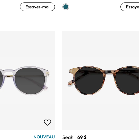
Essayez-moi
Essaye
Seah
69 $
NOUVEAU