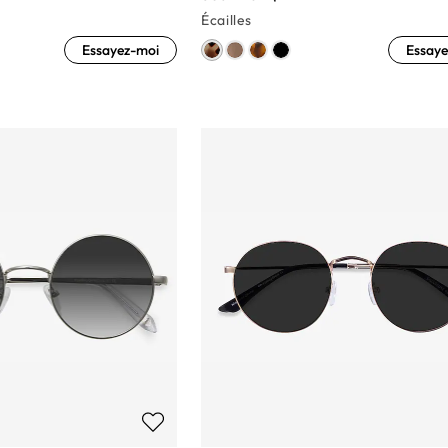
Écailles
Essayez-moi
Essaye