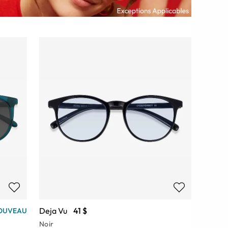
Deja Vu
41 $
OUVEAU
Noir