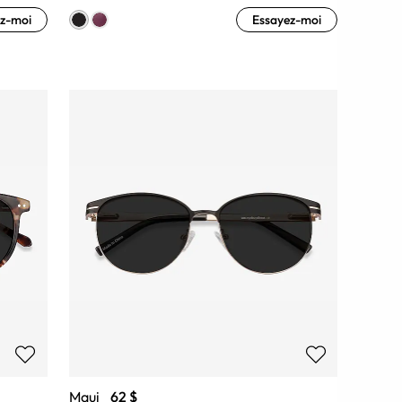
z-moi
Essayez-moi
Maui
62 $