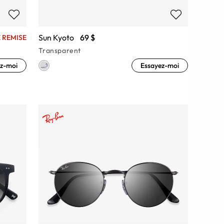
Sun Kyoto
69 $
 REMISE
Transparent
z-moi
Essayez-moi