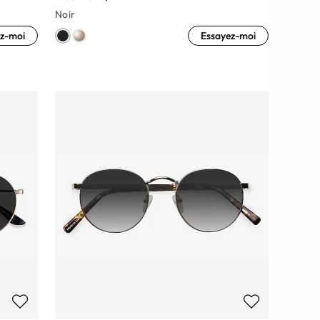
Noir
z-moi
Essayez-moi