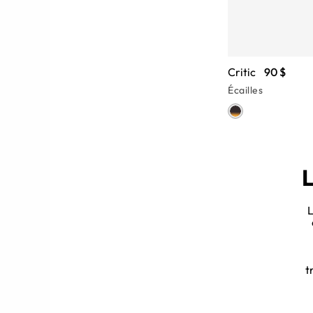
Critic
90 $
Écailles
L
L
st qu’elles peuvent se faire aussi
dacieuses et des verres teintés
remier à l’avoir porté.
t