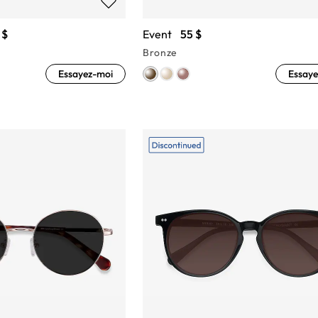
 $
Event
55 $
Bronze
Essayez-moi
Essaye