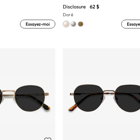
Disclosure
62 $
Doré
Essayez-moi
Essaye