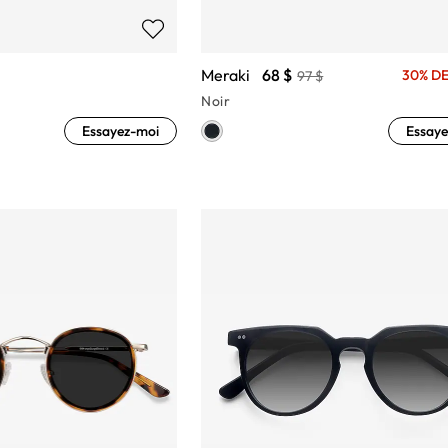
Meraki
68 $
30% DE
97 $
Noir
Essayez-moi
Essaye