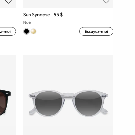
Sun Synapse
55 $
Noir
z-moi
Essayez-moi