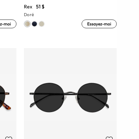
Rex
51 $
Doré
z-moi
Essayez-moi