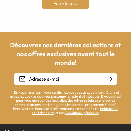
Faire le quiz
Découvrez nos dernières collections et
nos offres exclusives avant tout le
monde!
*En vous inscrivant, vous confirmez que vous avez au moins 18 ans et
acceptez que vos données personnelles soient utilisées par Eyebuydirect
pour vous envoyer des nouvelles, des offres spéciales et d'autres
communications marketing dans le cadre du programme Fidélité
Eyebuydirect. Pour plus d'informations, consultez notre
Politique de
confidentialité
et nos
Conditions générales
.