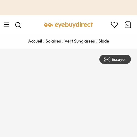
This is the Promotion Bar Text placeholder, loading promotion
data...
Accueil
Solaires
Vert Sunglasses
Slade
Essayer