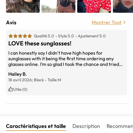
Avis
Montrer Tout
Qualité 5.0
Style 5.0
Ajustement 5.0
LOVE these sunglasses!
I can honestly say I didn’t have high hopes for
sunglasses with it being the first time ordering any
glasses online. I’m so glad I took the chance and tried
them. I got this pair and another style as well and I love
Hailey B.
them both. They look and fit great!
18 avril 2026;
Black
-
Taille
M
Utile (0)
Caractéristiques et taille
Description
Recommend