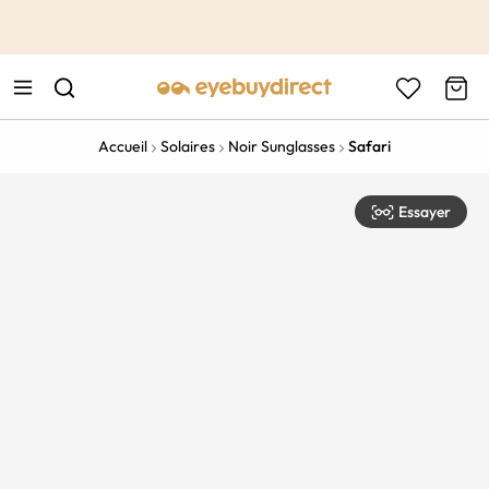
This is the Promotion Bar Text placeholder, loading promotion
data...
Accueil
Solaires
Noir Sunglasses
Safari
Essayer