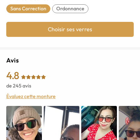
Sans Correction
Ordonnance
Choisir ses verres
Avis
4.8
de
245
avis
Évaluez cette monture