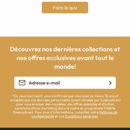
Faire le quiz
Découvrez nos dernières collections et
nos offres exclusives avant tout le
monde!
*En vous inscrivant, vous confirmez que vous avez au moins 18 ans et
acceptez que vos données personnelles soient utilisées par Eyebuydirect
pour vous envoyer des nouvelles, des offres spéciales et d'autres
communications marketing dans le cadre du programme Fidélité
Eyebuydirect. Pour plus d'informations, consultez notre
Politique de
confidentialité
et nos
Conditions générales
.