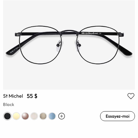
55 $
St Michel
Black
Essayez-moi