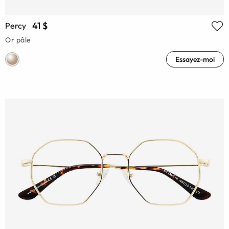
41 $
Percy
Or pâle
Essayez-moi