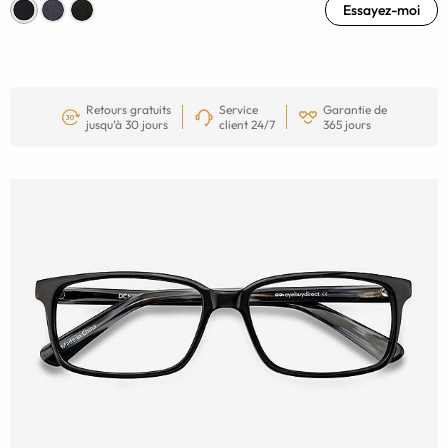
Essayez-moi
Retours gratuits
Service
Garantie de
jusqu’à 30 jours
client 24/7
365 jours