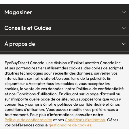
Magasiner
Conseils et Guides
À propos de
Nos Programmes
EyeBuyDirect Canada, une division d'EssilorLuxottica Canada Inc.
et ses partenaires tiers utilisent des cookies, des codes de script et
d'autres technologies pour recueillir des données, surveiller vos
Nos Marques
interactions sur notre site et/ou vous faire de la publicité. En
cliquant sur « Accepter tous les cookies », vous acceptez les
cookies, la vente de vos données, notre Politique de confidentialité
et nos Conditions d'utilisation. En cliquant sur la page d'accueil ou
Suivez
Follow
Suivez
nous
us
nous
sur n'importe quelle page de ce site, nous supposerons que vous y
sur
on
sur
Instagram
YouTube
Facebook
consentez, y compris à notre politique de confidentialité et à nos
Région:
US
CA
AU
conditions d'utilisation. Vous pouvez modifier vos préférences à
tout moment. Pour plus d'informations, consultez notre
Politique de confidentialité
Politique de confidentialité
et nos
Conditions d'utilisation
. Gérez
vos préférences dans le
gestionnaire de cookies
.
Conditions générales d’utilisation