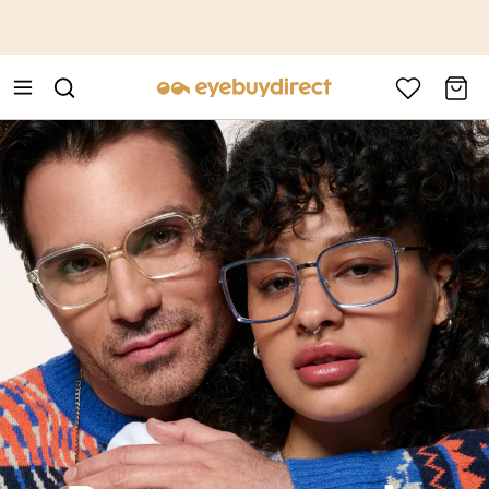
This is the Promotion Bar Text placeholder, loading promotion
data...