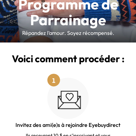
Programme de
Parrainage
Répandez l’amour. Soyez récompensé.
Voici comment procéder :
Invitez des ami(e)s à rejoindre Eyebuydirect
Ils recevront 10 $ en s’inscrivant et vous