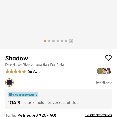
Shadow
Rond
Jet Black
Lunettes De Soleil
66
Avis
Jet Black
Étui écoresponsable
104 $
le prix inclut les verres teintés
Taille:
Petites
(
48
20
-
140
)
Guide des tailles