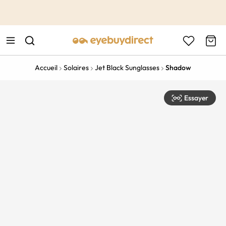
This is the Promotion Bar Text placeholder, loading promotion
data...
Accueil
Solaires
Jet Black Sunglasses
Shadow
Essayer