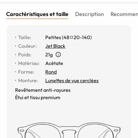
Caractéristiques et taille
Description
Recommend
Taille
:
Petites
(
48
20
-
140
)
Couleur
:
Jet Black
Poids
:
21g
Matériau
:
Acétate
Forme
:
Rond
Monture
:
Lunettes de vue cerclées
Revêtement anti-rayures
Étui et tissu premium