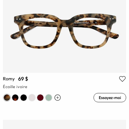
69 $
Romy
Écaille ivoire
Essayez-moi