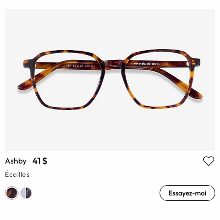
41 $
Ashby
Écailles
Essayez-moi