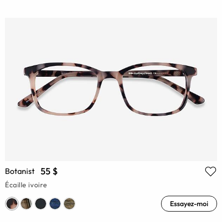
55 $
Botanist
Écaille ivoire
Essayez-moi