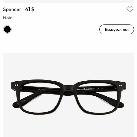
41 $
Spencer
Noir
Essayez-moi