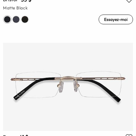
Matte Black
Essayez-moi