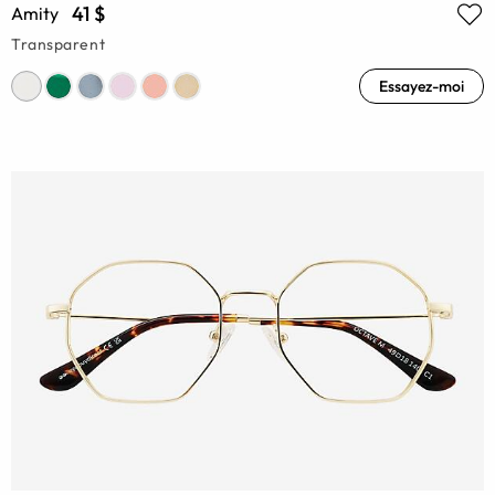
41 $
Amity
Transparent
Essayez-moi