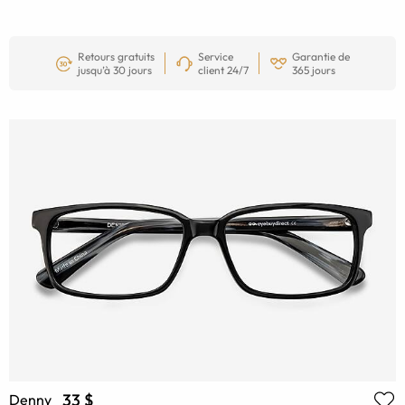
Retours gratuits
Service
Garantie de
jusqu’à 30 jours
client 24/7
365 jours
33 $
Denny