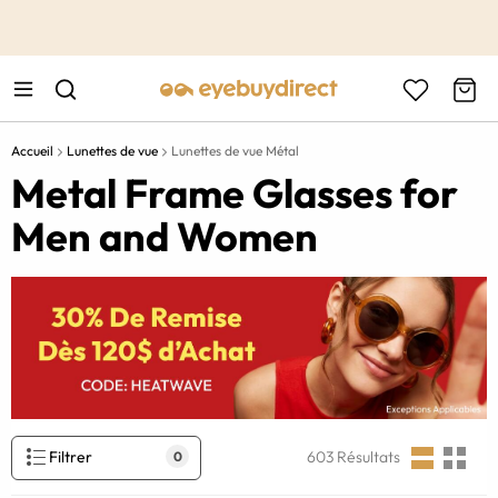
This is the Promotion Bar Text placeholder, loading promotion
data...
Accueil
Lunettes de vue
Lunettes de vue Métal
Metal Frame Glasses for
Men and Women
Filtrer
603
Résultats
0