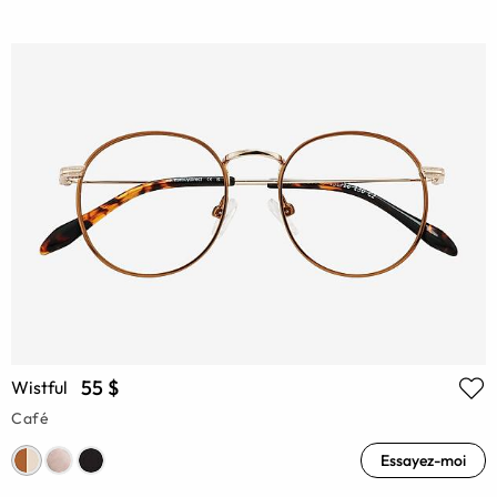
55 $
Wistful
Café
Essayez-moi