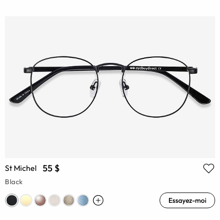
55 $
St Michel
Black
Essayez-moi