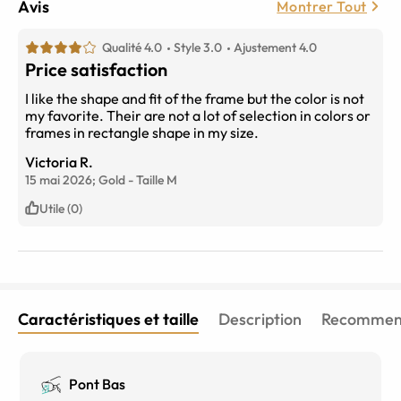
Avis
Montrer Tout
Qualité 4.0
Style 3.0
Ajustement 4.0
Price satisfaction
I like the shape and fit of the frame but the color is not
my favorite. Their are not a lot of selection in colors or
frames in rectangle shape in my size.
Victoria R.
15 mai 2026;
Gold
-
Taille
M
Utile (0)
Caractéristiques et taille
Description
Recommend
Pont Bas