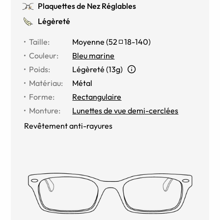
Plaquettes de Nez Réglables
Légèreté
Taille
:
Moyenne
(
52
18
-
140
)
Couleur
:
Bleu marine
Poids
:
Légèreté (13g)
Matériau
:
Métal
Forme
:
Rectangulaire
Monture
:
Lunettes de vue demi-cerclées
Revêtement anti-rayures