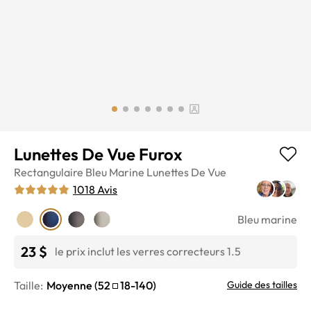
Lunettes De Vue Furox
Rectangulaire
Bleu Marine
Lunettes De Vue
1018
Avis
Bleu marine
23 $
le prix inclut les verres correcteurs 1.5
Taille:
Moyenne
(
52
18
-
140
)
Guide des tailles