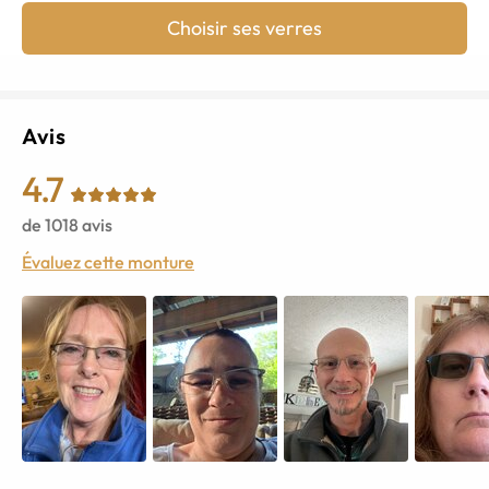
Choisir ses verres
Avis
4.7
de
1018
avis
Évaluez cette monture