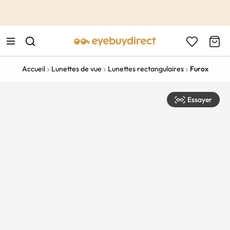
This is the Promotion Bar Text placeholder, loading promotion
data...
Accueil
Lunettes de vue
Lunettes rectangulaires
Furox
Essayer