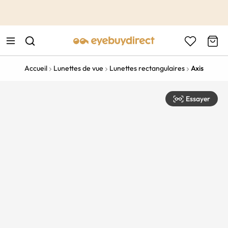
This is the Promotion Bar Text placeholder, loading promotion
data...
Accueil
Lunettes de vue
Lunettes rectangulaires
Axis
Essayer