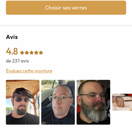
Choisir ses verres
Avis
4.8
de
237
avis
Évaluez cette monture