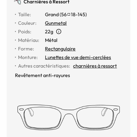
Charnières à Ressort
Taille
:
Grand
(
56
18
-
145
)
Couleur
:
Gunmetal
Poids
:
22g
Matériau
:
Métal
Forme
:
Rectangulaire
Monture
:
Lunettes de vue demi-cerclées
Autres caractéristiques
:
charnières à ressort
Revêtement anti-rayures