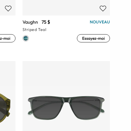
Vaughn
75 $
NOUVEAU
Striped Teal
z-moi
Essayez-moi