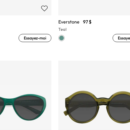
Everstone
97 $
Teal
Essayez-moi
Essaye