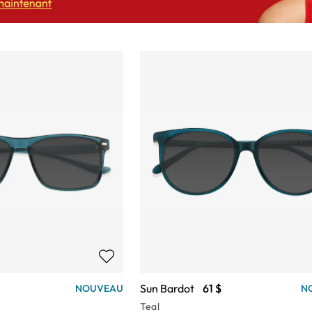
Sun Bardot
61 $
NOUVEAU
N
Teal