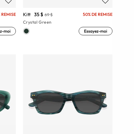
Kitt
35 $
 REMISE
50% DE REMISE
69 $
Crystal Green
z-moi
Essayez-moi