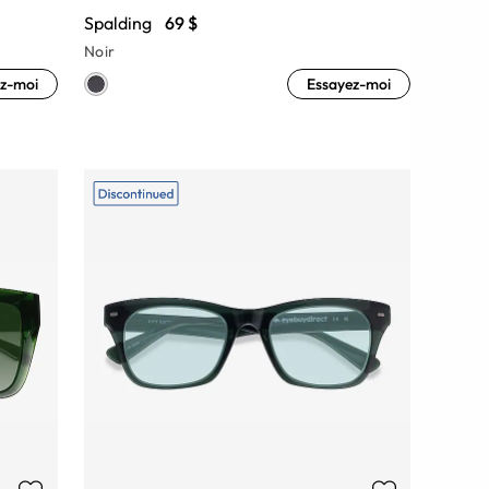
Spalding
69 $
Noir
z-moi
Essayez-moi