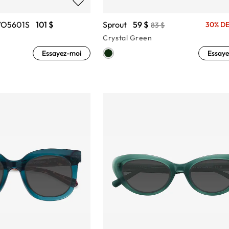
VO5601S
101 $
Sprout
59 $
30% DE
83 $
Crystal Green
Essayez-moi
Essaye