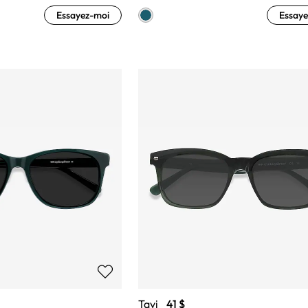
Essayez-moi
Essaye
Tavi
41 $