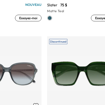
Slater
75 $
NOUVEAU
Matte Teal
Essayez-moi
Essaye