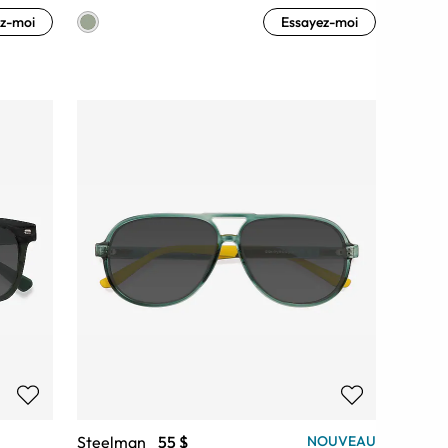
z-moi
Essayez-moi
Steelman
55 $
NOUVEAU