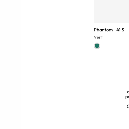
Phantom
41 $
Vert
k
c
p
ent à votre garde-robe un style
olie et pratique de de rafraîchir
C