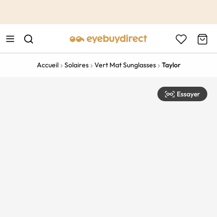
This is the Promotion Bar Text placeholder, loading promotion
data...
Accueil
Solaires
Vert Mat Sunglasses
Taylor
Essayer