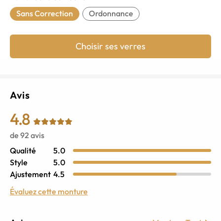
Sans Correction
Ordonnance
Choisir ses verres
Avis
4.8
de
92
avis
Qualité
5.0
Style
5.0
Ajustement
4.5
Évaluez cette monture