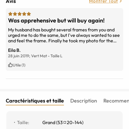
Avis
Montrer Tout
Was apprehensive but will buy again!
My husband has bought several frames from you and
urged me to do the same, but I've always wanted to see
and feel the frame. Finally he took my photo for the
try-on and I ordered sunglasses. Was pleasantly
Eila B.
surprised - fit was great, compound lenses were
28 juin 2019;
Vert Mat
-
Taille
L
perfect, couldn't be happier plus I saved lots of $$$
Utile (1)
Caractéristiques et taille
Description
Recommend
Taille
:
Grand
(
53
20
-
144
)