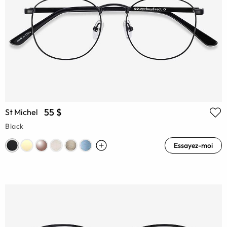
55 $
St Michel
Black
Essayez-moi