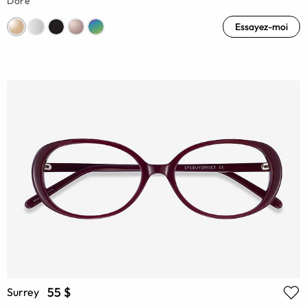
Doré
Essayez-moi
55 $
Surrey