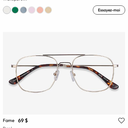
Essayez-moi
69 $
Fame