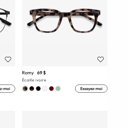
Romy
69 $
Écaille ivoire
z-moi
Essayez-moi