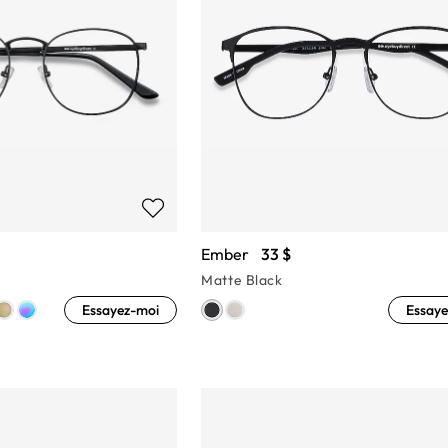
Ember
33 $
Matte Black
Essayez-moi
Essaye