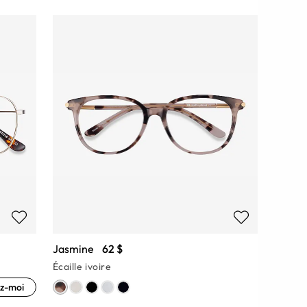
Jasmine
62 $
Écaille ivoire
z-moi