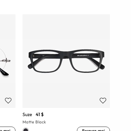
Suze
41 $
Matte Black
z-moi
Essayez-moi