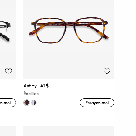
Ashby
41 $
Écailles
z-moi
Essayez-moi