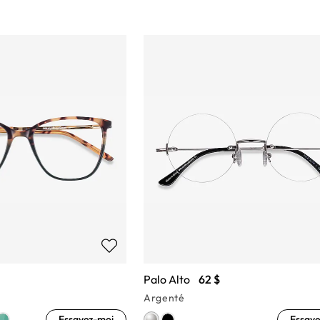
Palo Alto
62 $
Argenté
Essayez-moi
Essaye