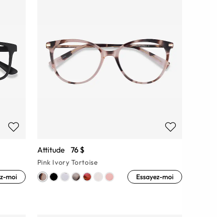
Attitude
76 $
Pink Ivory Tortoise
z-moi
Essayez-moi