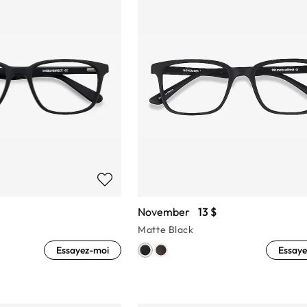
November
13 $
Matte Black
Essayez-moi
Essaye