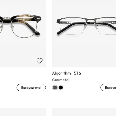
Algorithm
51 $
Gunmetal
Essayez-moi
Essaye