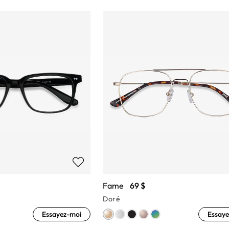
Fame
69 $
Doré
Essayez-moi
Essaye