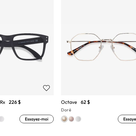
 Rx
226 $
Octave
62 $
Doré
Essayez-moi
Essaye