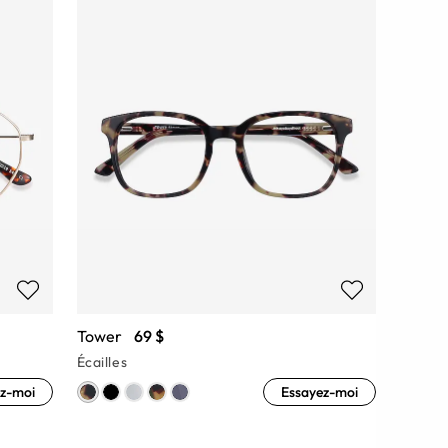
Tower
69 $
Écailles
z-moi
Essayez-moi