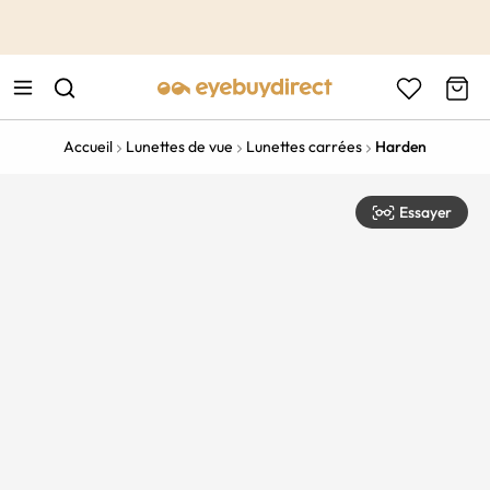
This is the Promotion Bar Text placeholder, loading promotion
data...
Accueil
Lunettes de vue
Lunettes carrées
Harden
Essayer