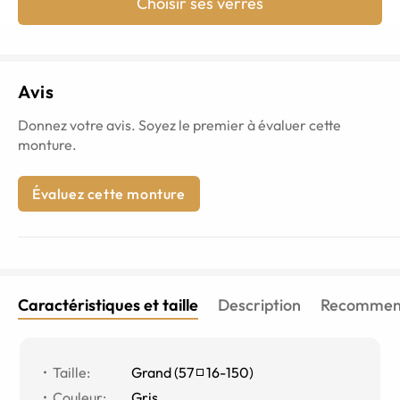
Choisir ses verres
Avis
Donnez votre avis. Soyez le premier à évaluer cette
monture.
Évaluez cette monture
Caractéristiques et taille
Description
Recommend
Taille
:
Grand
(
57
16
-
150
)
Couleur
:
Gris