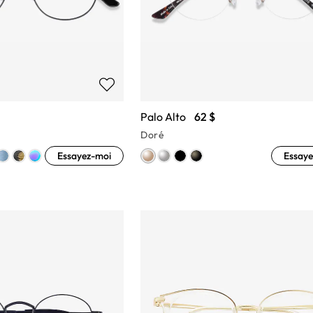
Palo Alto
62 $
Doré
Essayez-moi
Essaye