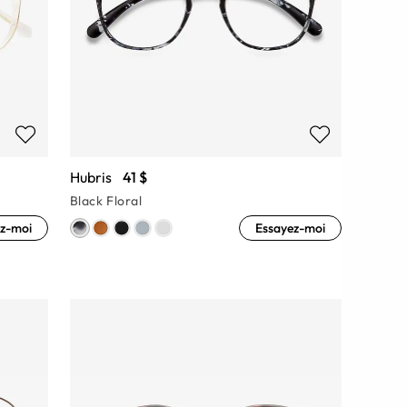
Hubris
41 $
Black Floral
z-moi
Essayez-moi