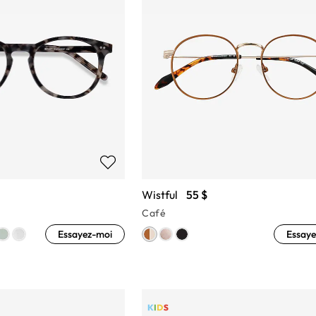
Wistful
55 $
Café
Essayez-moi
Essaye