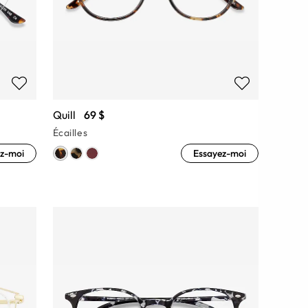
Quill
69 $
Écailles
z-moi
Essayez-moi