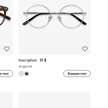
Inscription
51 $
Argenté
z-moi
Essayez-moi