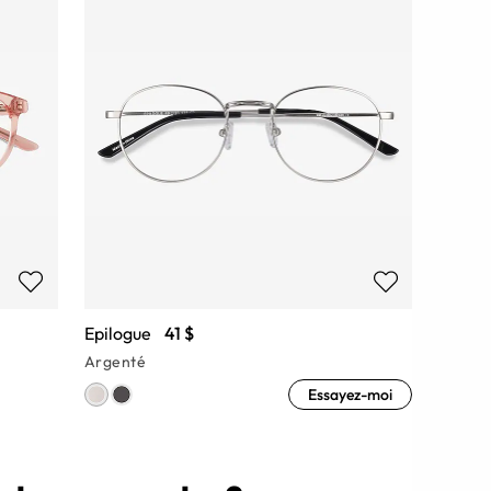
Epilogue
41 $
Argenté
Essayez-moi