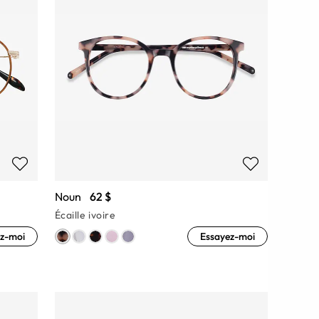
Noun
62 $
Écaille ivoire
z-moi
Essayez-moi