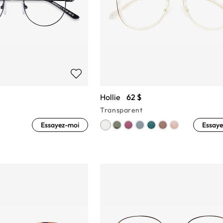
Hollie
62 $
Transparent
Essayez-moi
Essaye