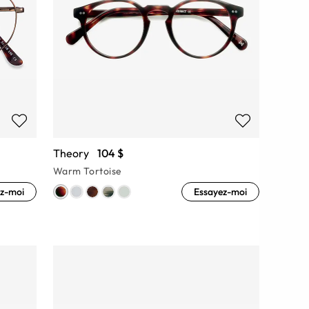
Theory
104 $
Warm Tortoise
z-moi
Essayez-moi