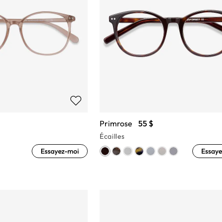
Primrose
55 $
Écailles
Essayez-moi
Essaye