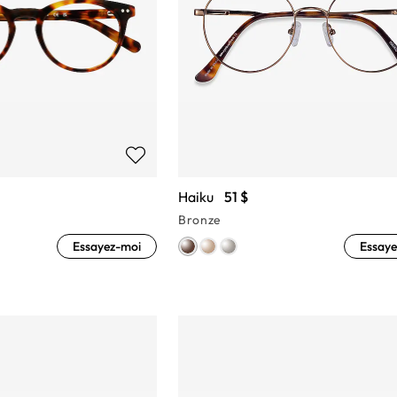
Haiku
51 $
Bronze
Essayez-moi
Essaye