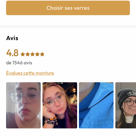
Choisir ses verres
Avis
4.8
de
1546
avis
Évaluez cette monture