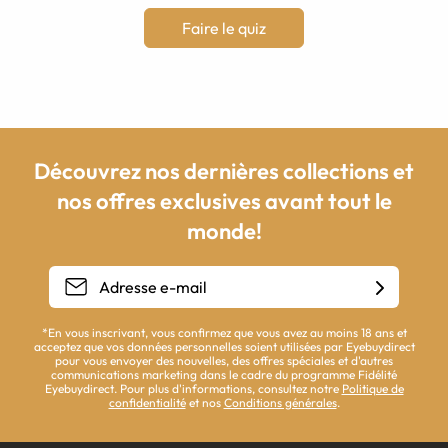
Faire le quiz
Découvrez nos dernières collections et
nos offres exclusives avant tout le
monde!
*En vous inscrivant, vous confirmez que vous avez au moins 18 ans et
acceptez que vos données personnelles soient utilisées par Eyebuydirect
pour vous envoyer des nouvelles, des offres spéciales et d'autres
communications marketing dans le cadre du programme Fidélité
Eyebuydirect. Pour plus d'informations, consultez notre
Politique de
confidentialité
et nos
Conditions générales
.