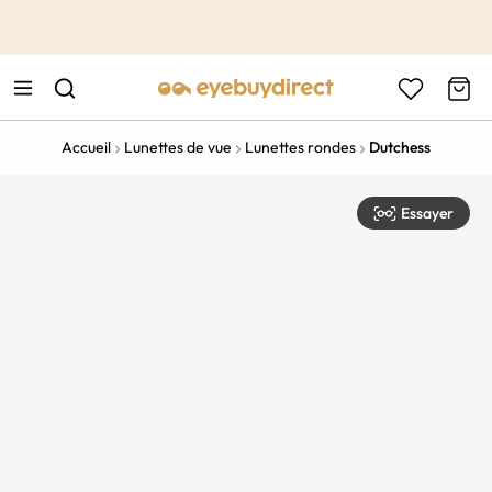
This is the Promotion Bar Text placeholder, loading promotion
data...
Accueil
Lunettes de vue
Lunettes rondes
Dutchess
Essayer