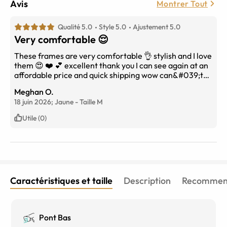
Avis
Montrer Tout
Qualité 5.0
Style 5.0
Ajustement 5.0
Very comfortable 😌
These frames are very comfortable 👌 stylish and I love
them 😍 ❤️ 💕 excellent thank you I can see again at an
affordable price and quick shipping wow can&#039;t
go wrong I highly recommend this product 😀 thank you
Meghan O.
very much.
18 juin 2026;
Jaune
-
Taille
M
Utile (0)
Caractéristiques et taille
Description
Recommend
Pont Bas