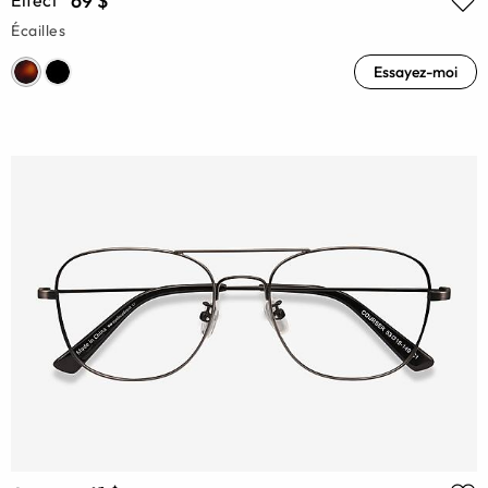
69 $
Effect
Écailles
Essayez-moi