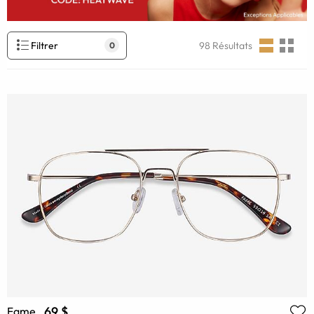
Filtrer
98
Résultats
0
69 $
Fame