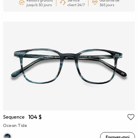
Retours gratuits
Service
Garantie de
jusqu’à 30 jours
client 24/7
365 jours
104 $
Sequence
Ocean Tide
Essayez-moi