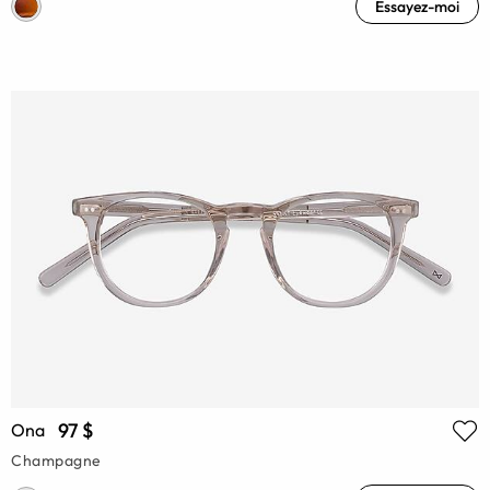
Essayez-moi
97 $
Ona
Champagne