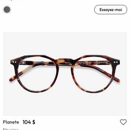
Essayez-moi
104 $
Planete
Fleuries