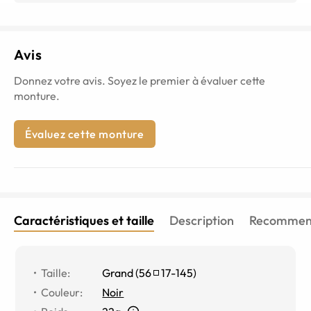
Avis
Donnez votre avis. Soyez le premier à évaluer cette
monture.
Évaluez cette monture
Caractéristiques et taille
Description
Recommend
Taille
:
Grand
(
56
17
-
145
)
Couleur
:
Noir