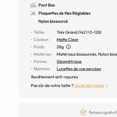
Pont Bas
Plaquettes de Nez Réglables
Nylon biosourcé
Taille
:
Très Grand
(
142
0
-
128
)
Couleur
:
Matte Clear
Poids
:
28g
Matériau
:
Matériaux biosourcés
,
Nylon bio
Forme
:
Géométrique
Monture
:
Lunettes de vue percées
Revêtement anti-rayures
Pas sûr de votre taille ?
Guide des tailles
Retours gratuit