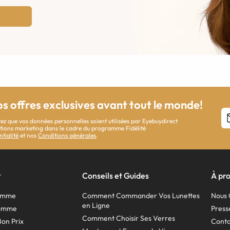
os offres exclusives avant tout le monde!
ez que vos données personnelles soient utilisées par Eyebuydirect
cations marketing dans le cadre du programme Fidélité
ntialité
et nos
Conditions générales
.
r
Conseils et Guides
À pr
Femme
Comment Commander Vos Lunettes
Nous 
en Ligne
Homme
Press
Comment Choisir Ses Verres
Bon Prix
Conta