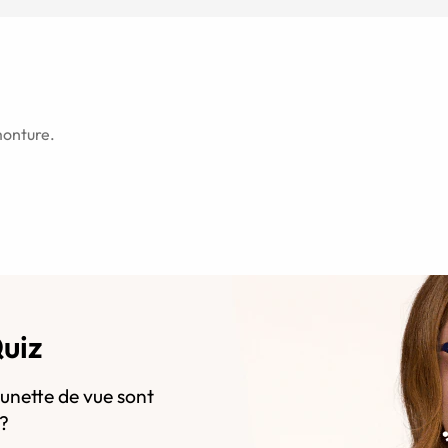
monture.
Quiz
lunette de vue sont
s?