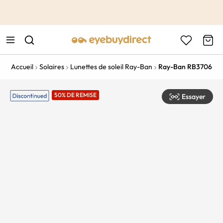
This is the Promotion Bar Text placeholder, loading promotion
data...
Accueil
Solaires
Lunettes de soleil Ray-Ban
Ray-Ban RB3706
50% DE REMISE
Essayer