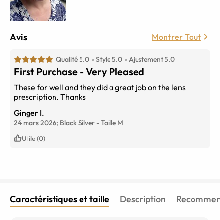
Avis
Montrer Tout
Qualité 5.0
Style 5.0
Ajustement 5.0
First Purchase - Very Pleased
These for well and they did a great job on the lens
prescription. Thanks
Ginger I.
24 mars 2026;
Black Silver
-
Taille
M
Utile (0)
Caractéristiques et taille
Description
Recommend