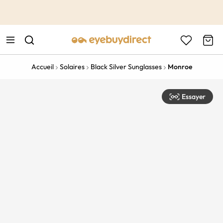
This is the Promotion Bar Text placeholder, loading promotion
data...
Accueil
Solaires
Black Silver Sunglasses
Monroe
Essayer