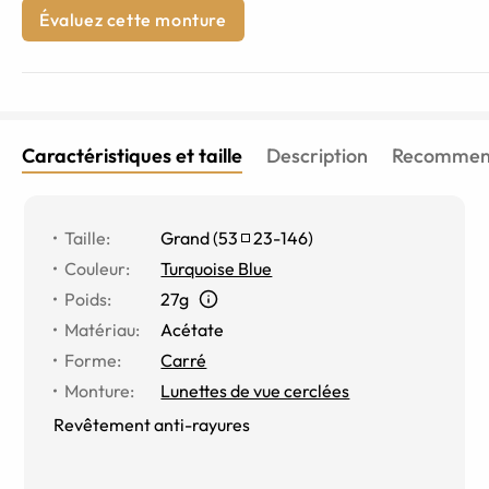
Évaluez cette monture
Caractéristiques et taille
Description
Recommend
Taille
:
Grand
(
53
23
-
146
)
Couleur
:
Turquoise Blue
Poids
:
27g
Matériau
:
Acétate
Forme
:
Carré
Monture
:
Lunettes de vue cerclées
Revêtement anti-rayures