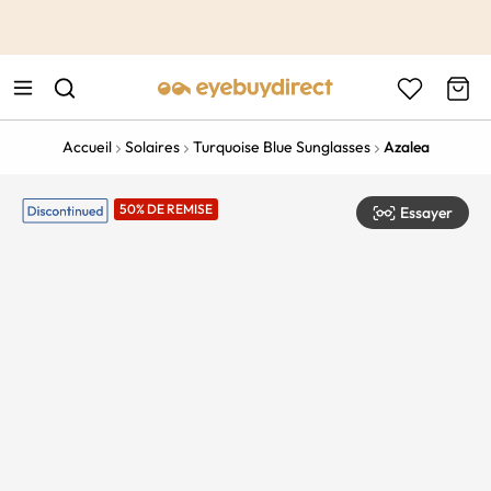
This is the Promotion Bar Text placeholder, loading promotion
data...
Accueil
Solaires
Turquoise Blue Sunglasses
Azalea
50% DE REMISE
Essayer