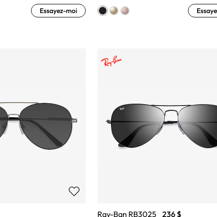
Essayez-moi
Essaye
Ray-Ban RB3025
236 $