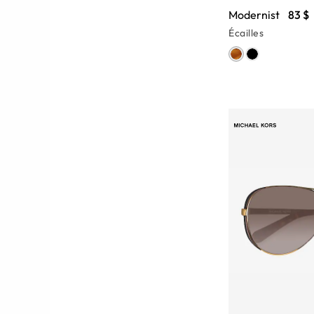
Modernist
83 $
Écailles