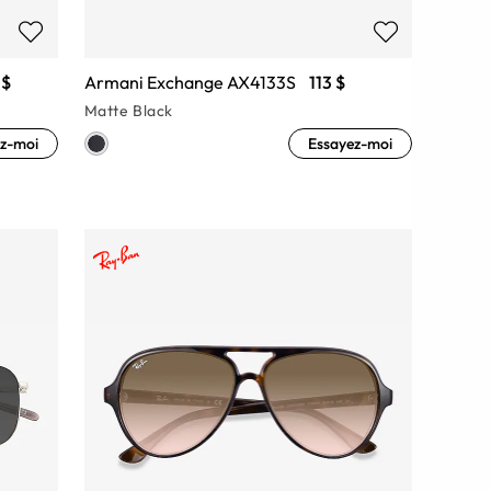
 $
Armani Exchange AX4133S
113 $
Matte Black
z-moi
Essayez-moi