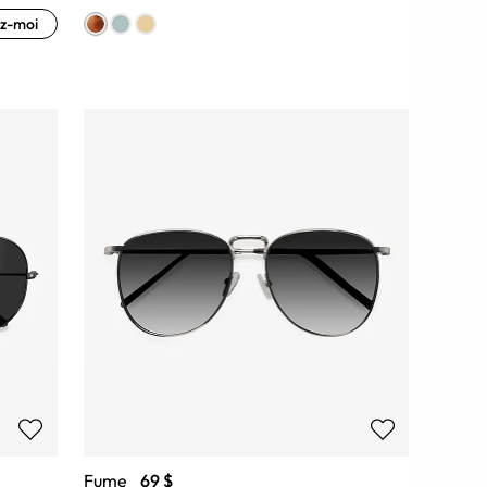
z-moi
Fume
69 $