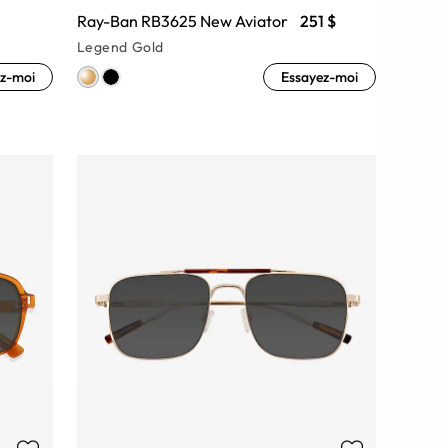
Ray-Ban RB3625 New Aviator
251 $
Legend Gold
z-moi
Essayez-moi