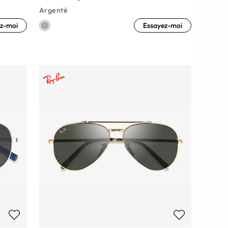
Argenté
z-moi
Essayez-moi