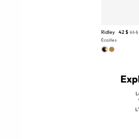
Ridley
42 $
83 $
Écailles
Expl
L
aviateur oversize ont toujours de
L
rrésistible – elles passent bien en