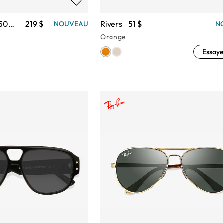
Michael Kors MK5004 Chelsea
219 $
Rivers
51 $
NOUVEAU
N
Orange
Essaye