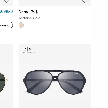
Dean
76 $
OUVEAU
Tortoise Gold
z-moi