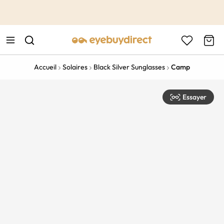
This is the Promotion Bar Text placeholder, loading promotion
data...
Accueil
Solaires
Black Silver Sunglasses
Camp
Essayer