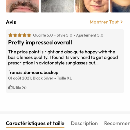
Avis
Montrer Tout
Qualité 5.0
Style 5.0
Ajustement 5.0
Pretty impressed overall
The price point is right and also quite happy with the
basic lenses quality. I found its very hard to get a good
prescription in aviator style sunglasses but
eyebuydirect was spot on.
francis.damours.backup
01 août 2021;
Black Silver
-
Taille
XL
Utile (4)
Caractéristiques et taille
Description
Recommend