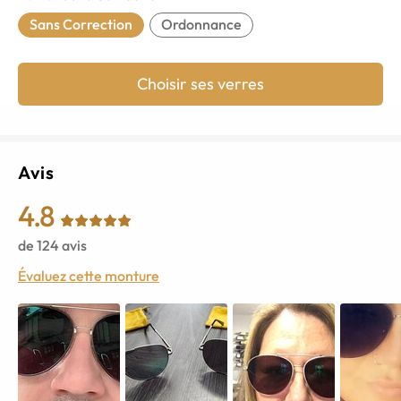
Sans Correction
Ordonnance
Choisir ses verres
Avis
4.8
de
124
avis
Évaluez cette monture