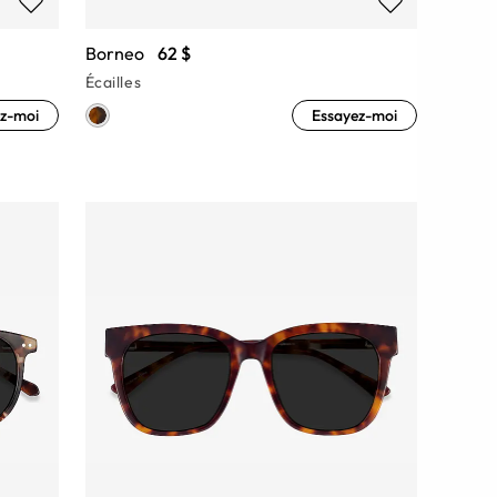
Borneo
62 $
Écailles
z-moi
Essayez-moi