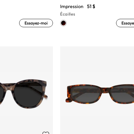
Impression
51 $
Écailles
Essayez-moi
Essaye