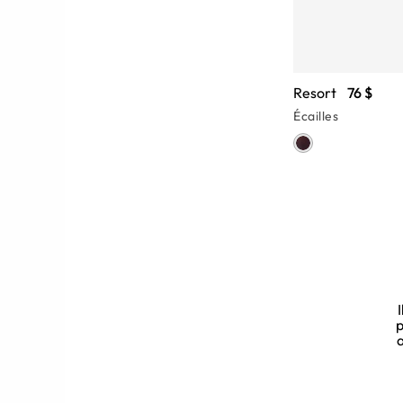
Resort
76 $
Écailles
 en Acétate
é qu'une monture de lunettes de soleil
travers des lunettes qui attireront
p
ste des lunettes de soleil écaille
a
rspective différente. Jetez un coup
 ce style très apprécié.