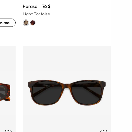
Parasol
76 $
Light Tortoise
z-moi