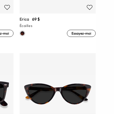
Erica
69 $
Écailles
z-moi
Essayez-moi