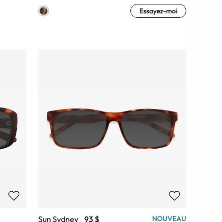
Essayez-moi
Sun Sydney
93 $
NOUVEAU