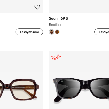
Seah
69 $
Écailles
Essayez-moi
Essaye