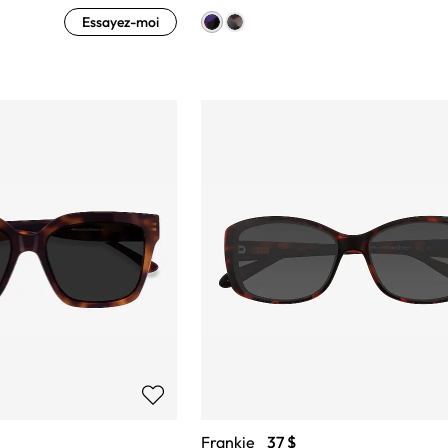
Essayez-moi
Frankie
37 $