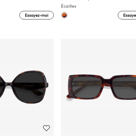
Écailles
Essayez-moi
Essaye