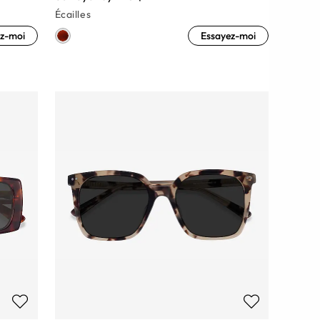
Écailles
z-moi
Essayez-moi