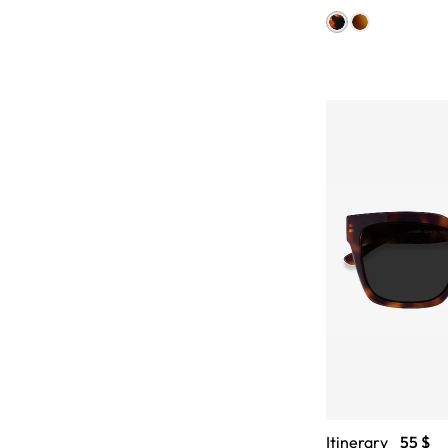
Itinerary
55 $