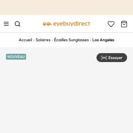
This is the Promotion Bar Text placeholder, loading promotion
data...
Accueil
Solaires
Écailles Sunglasses
Los Angeles
NOUVEAU
Essayer