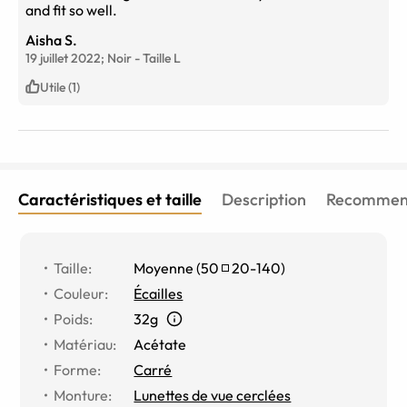
and fit so well.
Aisha S.
19 juillet 2022;
Noir
-
Taille
L
Utile (1)
Caractéristiques et taille
Description
Recommend
Taille
:
Moyenne
(
50
20
-
140
)
Couleur
:
Écailles
Poids
:
32g
Matériau
:
Acétate
Forme
:
Carré
Monture
:
Lunettes de vue cerclées