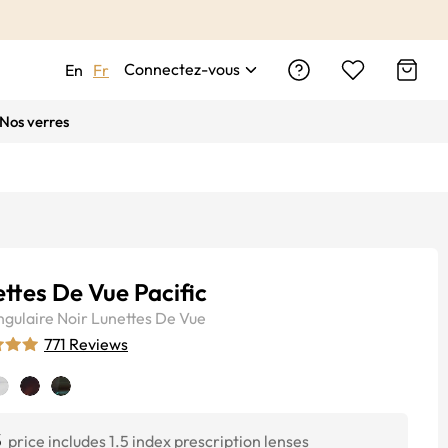
Connectez-vous
En
Fr
Nos verres
ttes De Vue Pacific
ngulaire
Noir
Lunettes De Vue
771 Reviews
$
price includes 1.5 index prescription lenses