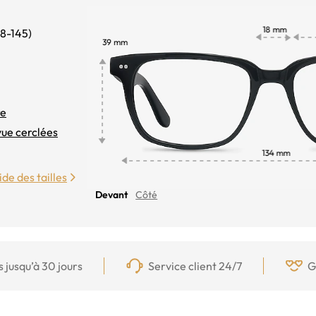
18-145
)
re
vue cerclées
de des tailles
Devant
Côté
s jusqu’à 30 jours
Service client 24/7
G