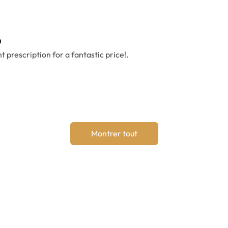
0
t prescription for a fantastic price!.
Montrer tout