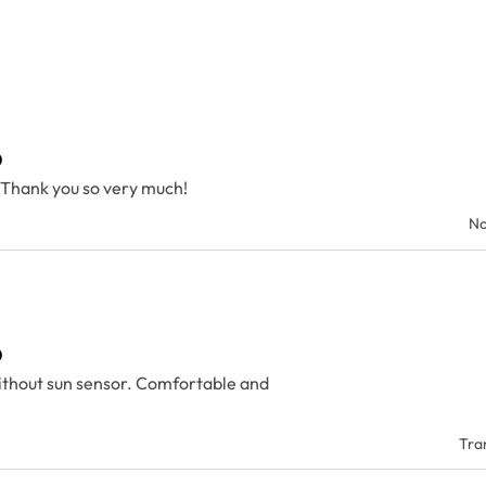
0
! Thank you so very much!
No
0
ithout sun sensor. Comfortable and
Tran