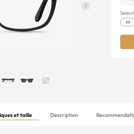
Select
M
ques et taille
Description
Recommendatio