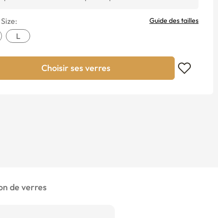
 Size:
Guide des tailles
L
Choisir ses verres
n de verres