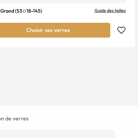
Grand
(
53
18
-
145
)
Guide des tailles
Choisir ses verres
 de verres