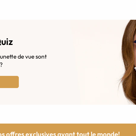
Quiz
lunette de vue sont
s?
os offres exclusives avant tout le monde!