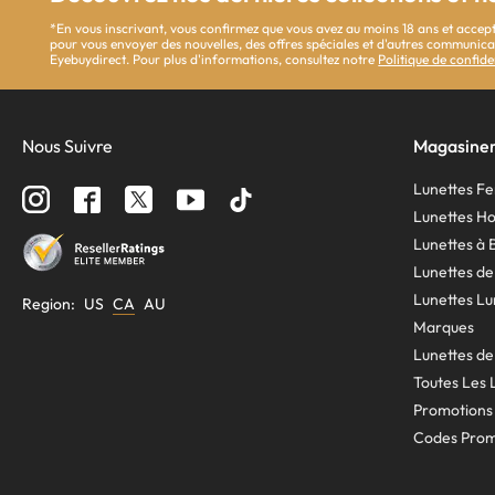
*En vous inscrivant, vous confirmez que vous avez au moins 18 ans et accept
pour vous envoyer des nouvelles, des offres spéciales et d'autres communi
Eyebuydirect. Pour plus d'informations, consultez notre
Politique de confide
Nous Suivre
Magasine
Lunettes 
Lunettes 
Lunettes à 
Lunettes de
Lunettes Lu
Region
:
US
CA
AU
Marques
Lunettes de
Toutes Les L
Promotions
Codes Pro