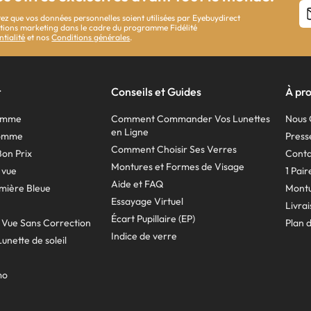
ez que vos données personnelles soient utilisées par Eyebuydirect
cations marketing dans le cadre du programme Fidélité
ntialité
et nos
Conditions générales
.
r
Conseils et Guides
À pr
Femme
Comment Commander Vos Lunettes
Nous 
en Ligne
Homme
Press
Comment Choisir Ses Verres
Bon Prix
Conta
Montures et Formes de Visage
 vue
1 Pai
Aide et FAQ
mière Bleue
Montu
Essayage Virtuel
Livra
Écart Pupillaire (EP)
 Vue Sans Correction
Plan d
Indice de verre
unette de soleil
mo