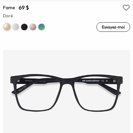
69 $
Fame
Doré
Essayez-moi