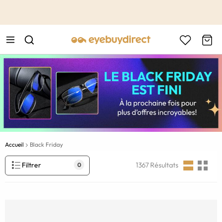
This is the Promotion Bar Text placeholder, loading promotion
data...
Accueil
Black Friday
Filtrer
1367
Résultats
0