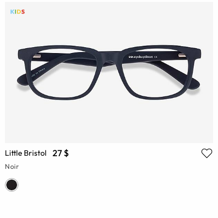
27 $
Little Bristol
Noir