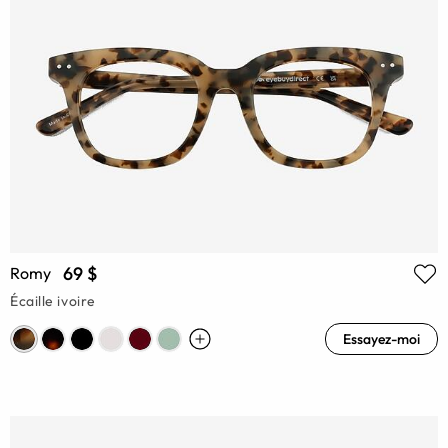
69 $
Romy
Écaille ivoire
Essayez-moi