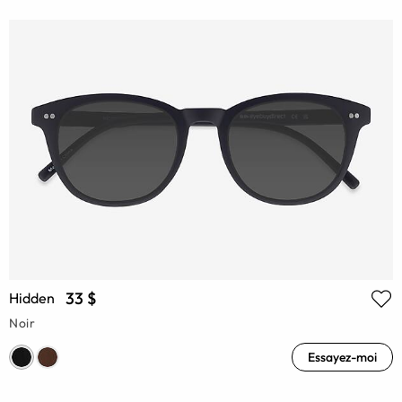
33 $
Hidden
Noir
Essayez-moi