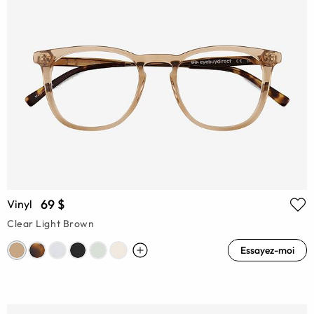
69 $
Vinyl
Clear Light Brown
Essayez-moi