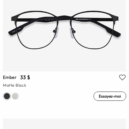
33 $
Ember
Matte Black
Essayez-moi