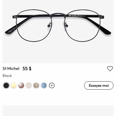
55 $
St Michel
Black
Essayez-moi