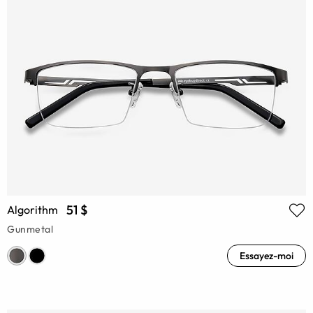
51 $
Algorithm
Gunmetal
Essayez-moi