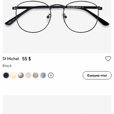
55 $
St Michel
Black
Essayez-moi