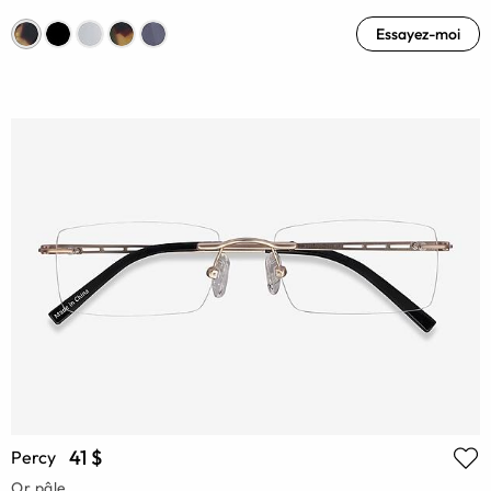
Essayez-moi
41 $
Percy
Or pâle