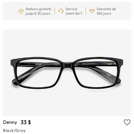
Retours gratuits
Service
Garantie de
jusqu’à 30 jours
client 24/7
365 jours
33 $
Denny
Black/Gray