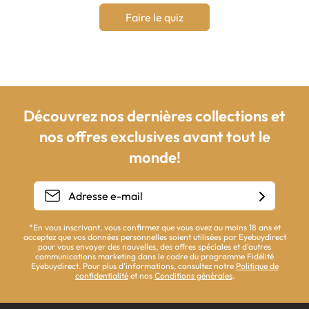
Faire le quiz
Découvrez nos dernières collections et
nos offres exclusives avant tout le
monde!
*En vous inscrivant, vous confirmez que vous avez au moins 18 ans et
acceptez que vos données personnelles soient utilisées par Eyebuydirect
pour vous envoyer des nouvelles, des offres spéciales et d'autres
communications marketing dans le cadre du programme Fidélité
Eyebuydirect. Pour plus d'informations, consultez notre
Politique de
confidentialité
et nos
Conditions générales
.