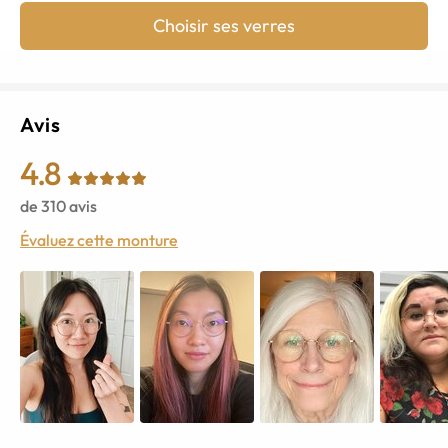
Choisir ses verres
Avis
4.8
de
310
avis
Évaluez cette monture