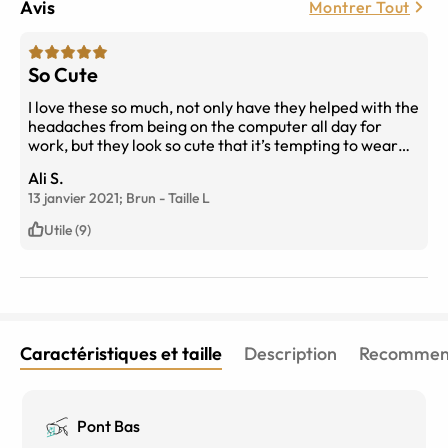
Avis
Montrer Tout
So Cute
I love these so much, not only have they helped with the
headaches from being on the computer all day for
work, but they look so cute that it’s tempting to wear
them even when I’m not in front of a screen
Ali S.
13 janvier 2021;
Brun
-
Taille
L
Utile (9)
Caractéristiques et taille
Description
Recommend
Pont Bas