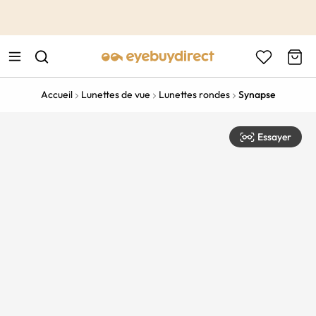
This is the Promotion Bar Text placeholder, loading promotion
data...
Accueil
Lunettes de vue
Lunettes rondes
Synapse
Essayer