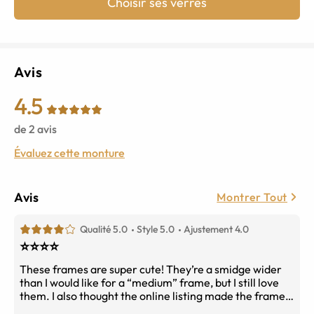
Choisir ses verres
Avis
4.5
de
2
avis
Évaluez cette monture
Avis
Montrer Tout
Qualité 5.0
Style 5.0
Ajustement 4.0
⭐️⭐️⭐️⭐️
These frames are super cute! They’re a smidge wider
than I would like for a “medium” frame, but I still love
them. I also thought the online listing made the frames
look more red than purple. In person they look more