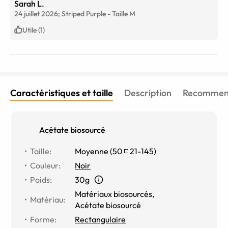
Sarah L.
burgundy than anything.
24 juillet 2026;
Striped Purple
-
Taille
M
Utile (1)
Caractéristiques et taille
Description
Recommend
Acétate biosourcé
Taille
:
Moyenne
(
50
21
-
145
)
Couleur
:
Noir
Poids
:
30g
Matériaux biosourcés
,
Matériau
:
Acétate biosourcé
Forme
:
Rectangulaire