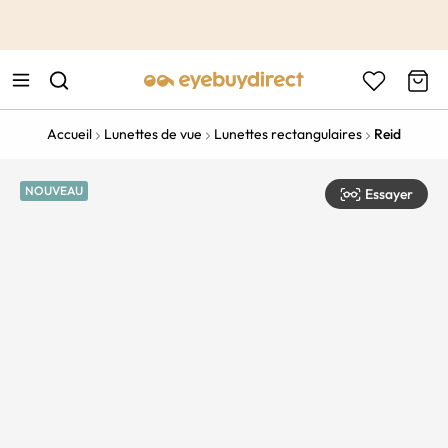
This is the Promotion Bar Text placeholder, loading promotion
data...
Accueil
Lunettes de vue
Lunettes rectangulaires
Reid
NOUVEAU
Essayer