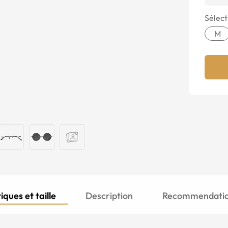
Sélecti
M
iques et taille
Description
Recommendation