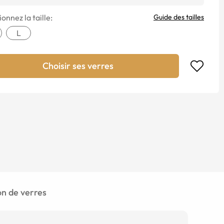
onnez la taille:
Guide des tailles
L
Choisir ses verres
 de verres