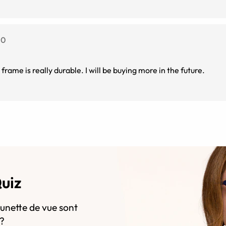
.0
 frame is really durable. I will be buying more in the future.
Quiz
lunette de vue sont
s?