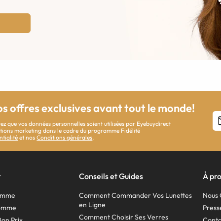
os offres exclusives avant tout le monde!
ez que vos données personnelles soient utilisées par Eyebuydirect
cations marketing dans le cadre du programme Fidélité
ntialité
et nos
Conditions générales
.
r
Conseils et Guides
À pr
Femme
Comment Commander Vos Lunettes
Nous 
en Ligne
Homme
Press
Comment Choisir Ses Verres
Bon Prix
Conta