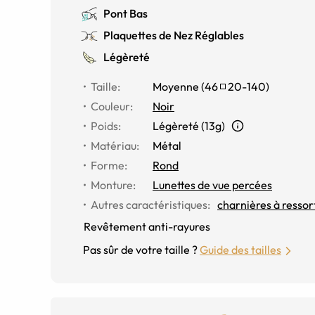
Pont Bas
Plaquettes de Nez Réglables
Légèreté
Taille
:
Moyenne
(
46
20
-
140
)
Couleur
:
Noir
Poids
:
Légèreté (13g)
Matériau
:
Métal
Forme
:
Rond
Monture
:
Lunettes de vue percées
Autres caractéristiques
:
charnières à ressor
Revêtement anti-rayures
Pas sûr de votre taille ?
Guide des tailles