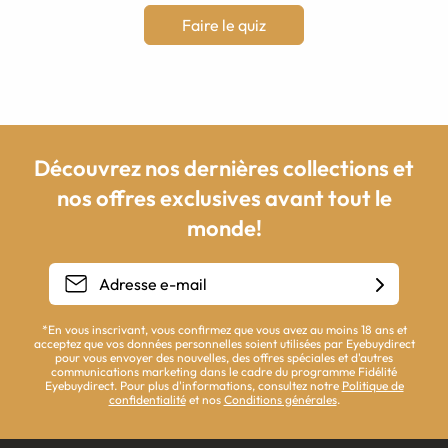
Faire le quiz
Découvrez nos dernières collections et
nos offres exclusives avant tout le
monde!
*En vous inscrivant, vous confirmez que vous avez au moins 18 ans et
acceptez que vos données personnelles soient utilisées par Eyebuydirect
pour vous envoyer des nouvelles, des offres spéciales et d'autres
communications marketing dans le cadre du programme Fidélité
Eyebuydirect. Pour plus d'informations, consultez notre
Politique de
confidentialité
et nos
Conditions générales
.