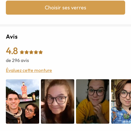
Choisir ses verres
Avis
4.8
de
296
avis
Évaluez cette monture