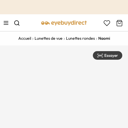
This is the Promotion Bar Text placeholder, loading promotion
data...
Accueil
Lunettes de vue
Lunettes rondes
Naomi
Essayer