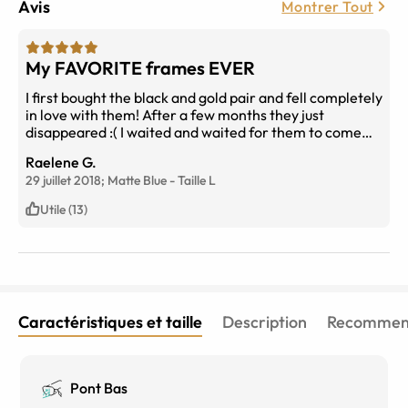
Avis
Montrer Tout
My FAVORITE frames EVER
I first bought the black and gold pair and fell completely
in love with them! After a few months they just
disappeared :( I waited and waited for them to come
back in stock, and eventually bought the blue and silver
Raelene G.
pair. And i love them so much I own 2 pairs!! Just the
29 juillet 2018;
Matte Blue
-
Taille
L
best pair of frames I’ve ever encountered.
Utile (13)
Caractéristiques et taille
Description
Recommend
Pont Bas