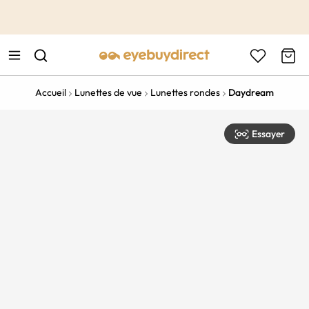
This is the Promotion Bar Text placeholder, loading promotion
data...
Accueil
Lunettes de vue
Lunettes rondes
Daydream
Essayer