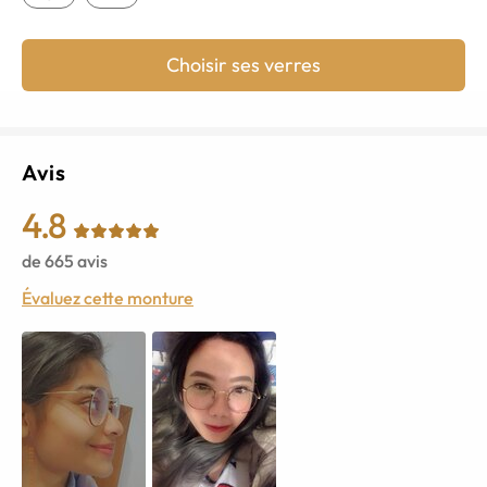
Choisir ses verres
Avis
4.8
de
665
avis
Évaluez cette monture