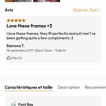
Avis
Montrer Tout
Love these frames <3
I love these frames, they fit perfectly and suit me! I've
been getting quite a few compliments :3
Ramona T.
18 septembre 2017;
Black Silver
-
Taille
M
Utile (0)
Caractéristiques et taille
Description
Recommend
Pont Bas