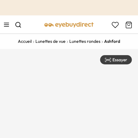
This is the Promotion Bar Text placeholder, loading promotion
data...
Accueil
Lunettes de vue
Lunettes rondes
Ashford
Essayer