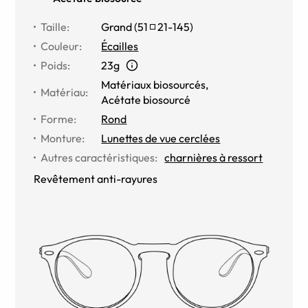
Taille
:
Grand
(
51
21
-
145
)
Couleur
:
Écailles
Poids
:
23g
Matériaux biosourcés
,
Matériau
:
Acétate biosourcé
Forme
:
Rond
Monture
:
Lunettes de vue cerclées
Autres caractéristiques
:
charnières à ressort
Revêtement anti-rayures