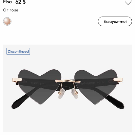
62 $
Elsa
Or rose
Essayez-moi