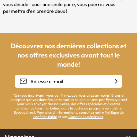
vous décider pour une seule paire, vous pourrez vous
permettre d’en prendre deux !
Découvrez nos dernières collections et
nos offres exclusives avant tout le
monde!
*En vous inscrivant, vous confirmez que vous avez au moins 18 ans et
acceptez que vos données personnelles soient utilisées par Eyebuydirect
pour vous envoyer des nouvelles, des offres spéciales et d'autres
communications marketing dans le cadre du programme Fidélité
Eyebuydirect. Pour plus d'informations, consultez notre
Politique de
confidentialité
et nos
Conditions générales
.
Magasiner