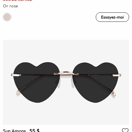
Or rose
Essayez-moi
55 $
Sun Amore