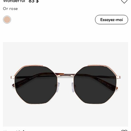
83 $
Wonderful
Or rose
Essayez-moi