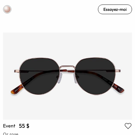
Essayez-moi
55 $
Event
Or rose