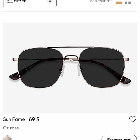
Filtrer
19
Résultats
0
69 $
Sun Fame
Or rose
Essayez-moi