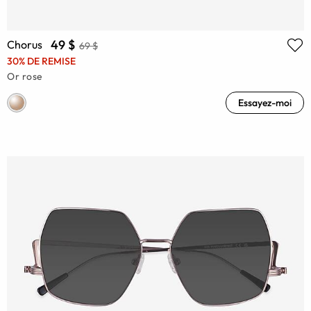
49 $
Chorus
69 $
30% DE REMISE
Or rose
Essayez-moi