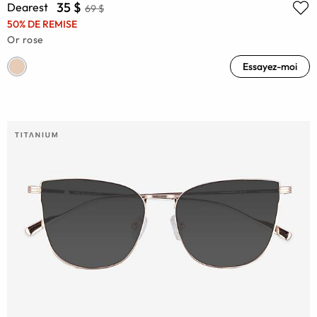
35 $
Dearest
69 $
50% DE REMISE
Or rose
Essayez-moi