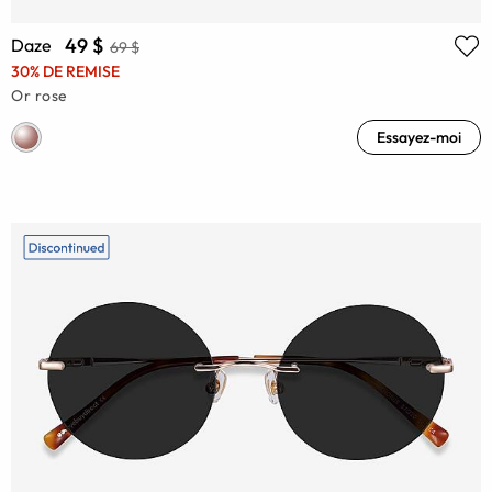
49 $
Daze
69 $
30% DE REMISE
Or rose
Essayez-moi