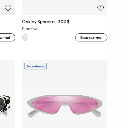
Oakley Sphaera
302 $
Blanche
z-moi
Essayez-moi