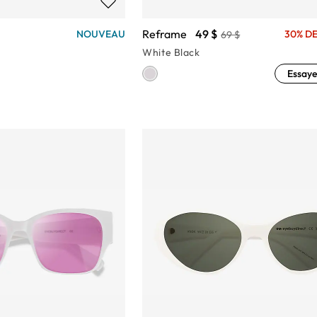
Reframe
49 $
NOUVEAU
30% DE
69 $
White Black
Essaye