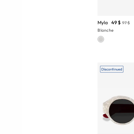
Myla
49 $
97 $
Blanche