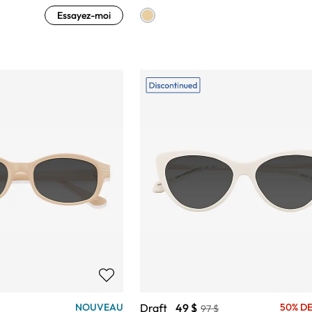
Essayez-moi
Draft
49 $
NOUVEAU
50% DE
97 $