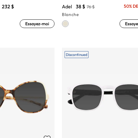
232 $
Adel
38 $
50% DE
76 $
Blanche
Essayez-moi
Essaye