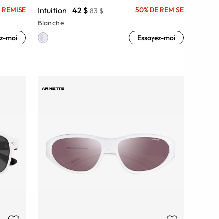
Intuition
42 $
 REMISE
50% DE REMISE
83 $
Blanche
z-moi
Essayez-moi