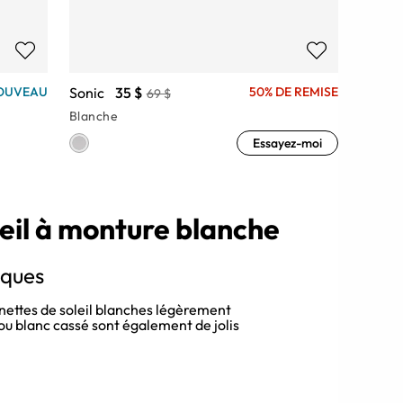
Sonic
35 $
OUVEAU
50% DE REMISE
69 $
Blanche
Essayez-moi
leil à monture blanche
iques
nettes de soleil blanches légèrement
ou blanc cassé sont également de jolis