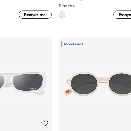
Blanche
Essayez-moi
Essaye