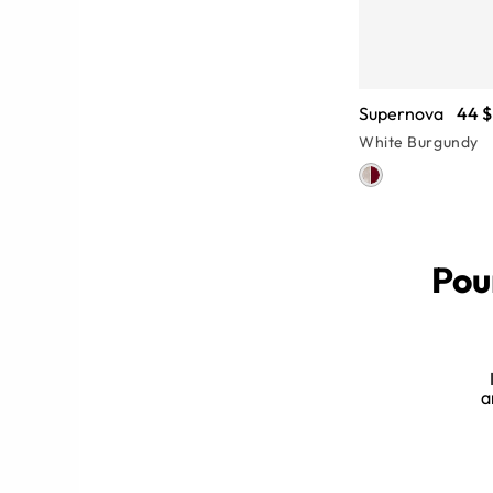
Supernova
44 $
White Burgundy
Pou
r
me de cœur qui attirent les regards.
des lunettes de soleil
browline
aux
a
oleil aussi fascinantes que vous, ou
l’accessoire de votre jeu.