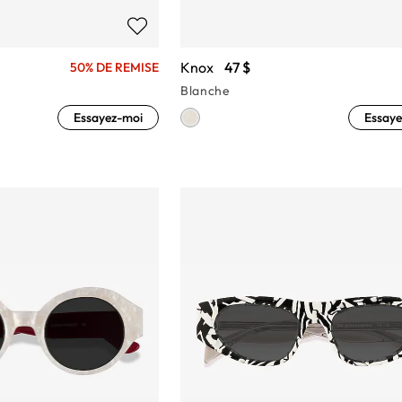
Knox
47 $
50% DE REMISE
Blanche
Essayez-moi
Essaye