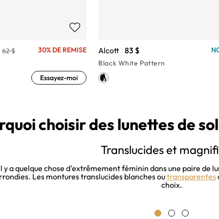
Alcott
83 $
30% DE REMISE
N
62 $
Black White Pattern
Essayez-moi
rquoi choisir des lunettes de so
Translucides et magnif
Il y a quelque chose d'extrêmement féminin dans une paire de lu
rrondies. Les montures translucides blanches ou
transparentes
choix.