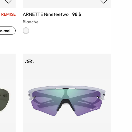
ARNETTE Nineteetwo
98 $
 REMISE
Blanche
z-moi