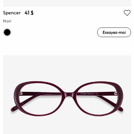
41 $
Spencer
Noir
Essayez-moi