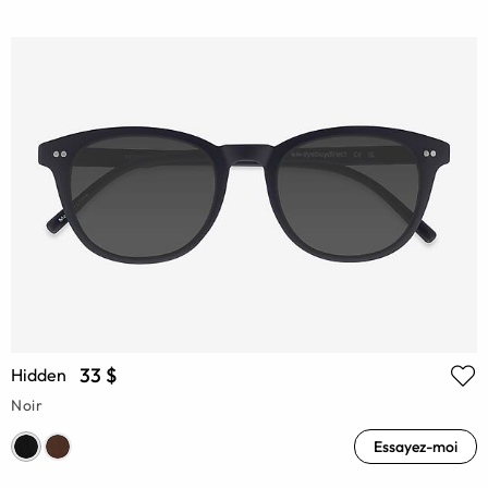
33 $
Hidden
Noir
Essayez-moi