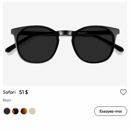
51 $
Safari
Noir
Essayez-moi