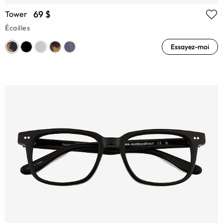
69 $
Tower
Écailles
Essayez-moi