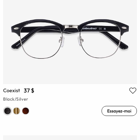
37 $
Coexist
Black/Silver
Essayez-moi