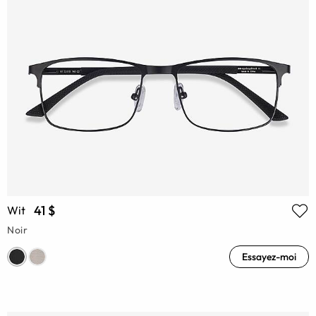
41 $
Wit
Noir
Essayez-moi