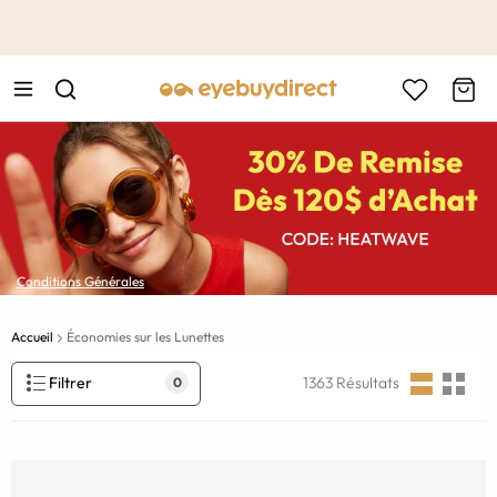
This is the Promotion Bar Text placeholder, loading promotion
data...
Conditions Générales
Accueil
Économies sur les Lunettes
Filtrer
1363
Résultats
0