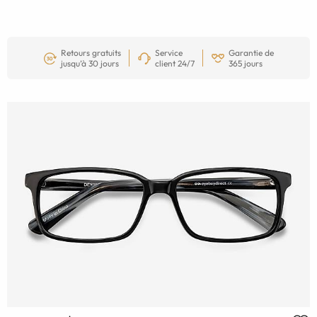
Retours gratuits
Service
Garantie de
jusqu’à 30 jours
client 24/7
365 jours