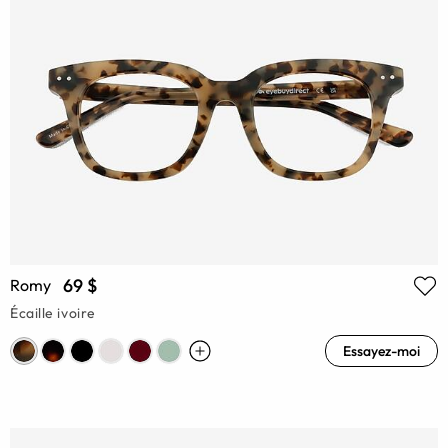
69 $
Romy
Écaille ivoire
Essayez-moi