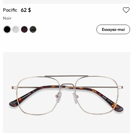
62 $
Pacific
Noir
Essayez-moi