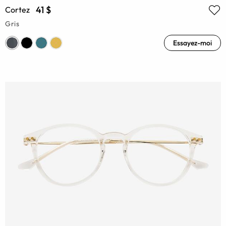
41 $
Cortez
Gris
Essayez-moi