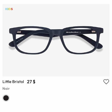
27 $
Little Bristol
Noir