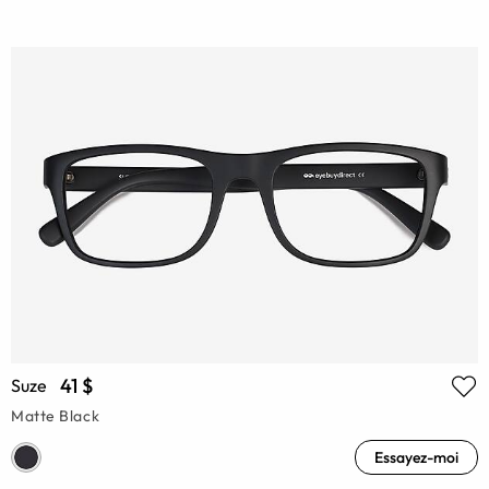
41 $
Suze
Matte Black
Essayez-moi