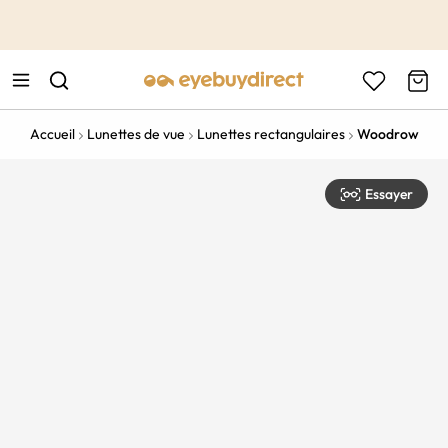
This is the Promotion Bar Text placeholder, loading promotion
data...
Accueil
Lunettes de vue
Lunettes rectangulaires
Woodrow
Essayer