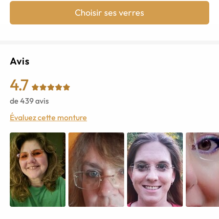
Choisir ses verres
Avis
4.7
de
439
avis
Évaluez cette monture