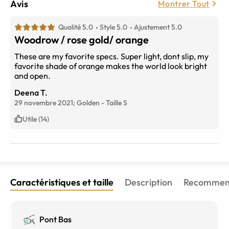
Avis
Montrer Tout
Qualité 5.0
Style 5.0
Ajustement 5.0
Woodrow / rose gold/ orange
These are my favorite specs. Super light, dont slip, my
favorite shade of orange makes the world look bright
and open.
Deena T.
29 novembre 2021;
Golden
-
Taille
S
Utile (14)
Caractéristiques et taille
Description
Recommend
Pont Bas