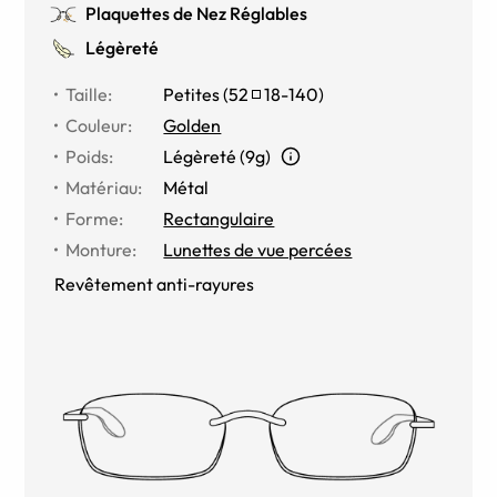
Plaquettes de Nez Réglables
Légèreté
Taille
:
Petites
(
52
18
-
140
)
Couleur
:
Golden
Poids
:
Légèreté (9g)
Matériau
:
Métal
Forme
:
Rectangulaire
Monture
:
Lunettes de vue percées
Revêtement anti-rayures