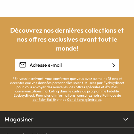
Découvrez nos dernières collections et
nos offres exclusives avant tout le
monde!
*En vous inscrivant, vous confirmez que vous avez au moins 18 ans et
acceptez que vos données personnelles soient utilisées par Eyebuydirect
pour vous envoyer des nouvelles, des offres spéciales et d'autres
communications marketing dans le cadre du programme Fidélité
Eyebuydirect. Pour plus d'informations, consultez notre
Politique de
confidentialité
et nos
Conditions générales
.
Magasiner