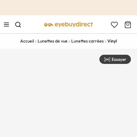
This is the Promotion Bar Text placeholder, loading promotion
data...
Accueil
Lunettes de vue
Lunettes carrées
Vinyl
Essayer