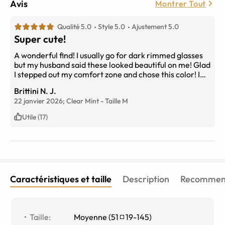
Avis
Montrer Tout
Qualité 5.0
Style 5.0
Ajustement 5.0
Super cute!
A wonderful find! I usually go for dark rimmed glasses
but my husband said these looked beautiful on me! Glad
I stepped out my comfort zone and chose this color! I
love them!
Brittini N. J.
22 janvier 2026;
Clear Mint
-
Taille
M
Utile (17)
Caractéristiques et taille
Description
Recommend
Taille
:
Moyenne
(
51
19
-
145
)