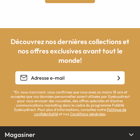
Découvrez nos dernières collections et
nos offres exclusives avant tout le
monde!
*En vous inscrivant, vous confirmez que vous avez au moins 18 ans et
acceptez que vos données personnelles soient utilisées par Eyebuydirect
pour vous envoyer des nouvelles, des offres spéciales et d'autres
communications marketing dans le cadre du programme Fidélité
Eyebuydirect. Pour plus d'informations, consultez notre
Politique de
confidentialité
et nos
Conditions générales
.
Magasiner