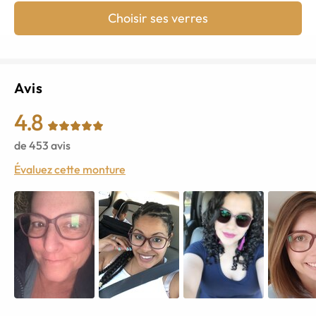
Choisir ses verres
Avis
4.8
de
453
avis
Évaluez cette monture