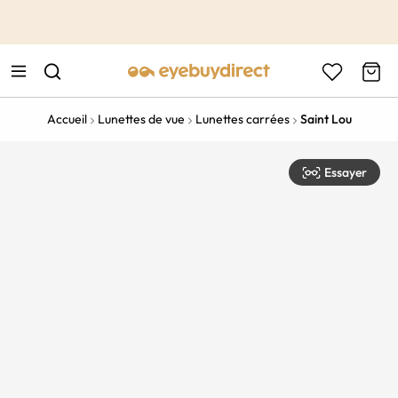
This is the Promotion Bar Text placeholder, loading promotion
data...
Accueil
Lunettes de vue
Lunettes carrées
Saint Lou
Essayer