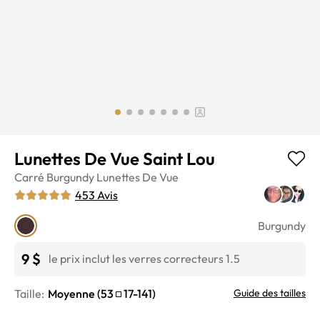
Lunettes De Vue Saint Lou
Carré
Burgundy
Lunettes De Vue
453
Avis
Burgundy
9 $
le prix inclut les verres correcteurs 1.5
Taille:
Moyenne
(
53
17
-
141
)
Guide des tailles