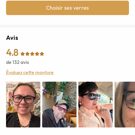
Choisir ses verres
Avis
4.8
de
132
avis
Évaluez cette monture