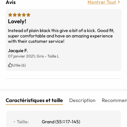
Avis
Montrer Tout
Lovely!
Instead of plain black this give a bit of a kick. Good fit,
super comfortable and have an amazing experience
with their customer service!
Jacquie F.
07 janvier 2021;
Gris
-
Taille
L
Utile (6)
Caractéristiques et taille
Description
Recommend
Taille
:
Grand
(
55
17
-
145
)