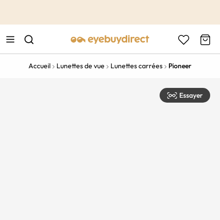
This is the Promotion Bar Text placeholder, loading promotion
data...
Accueil
Lunettes de vue
Lunettes carrées
Pioneer
Essayer