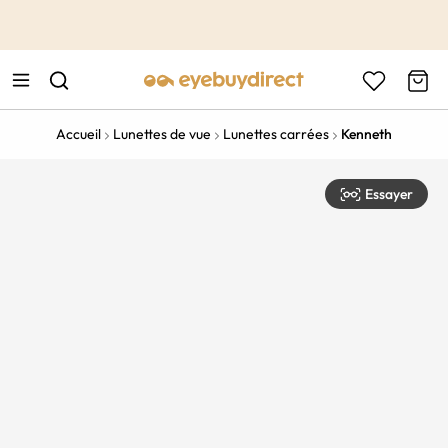
This is the Promotion Bar Text placeholder, loading promotion
data...
Accueil
Lunettes de vue
Lunettes carrées
Kenneth
Essayer