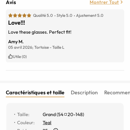
Avis
Montrer Tout
Qualité 5.0
Style 5.0
Ajustement 5.0
Love!!!
Love these glasses. Perfect fit!
Amy M.
05 avril 2026;
Tortoise
-
Taille
L
Utile (0)
Caractéristiques et taille
Description
Recommend
Taille
:
Grand
(
54
20
-
148
)
Couleur
:
Teal