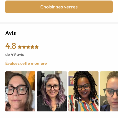
Choisir ses verres
Avis
4.8
de
49
avis
Évaluez cette monture