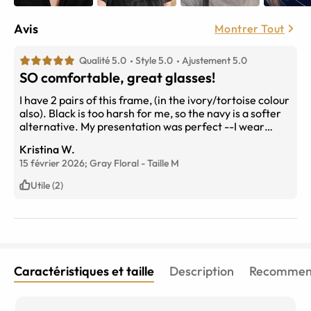
Avis
Montrer Tout
Qualité 5.0
Style 5.0
Ajustement 5.0
SO comfortable, great glasses!
I have 2 pairs of this frame, (in the ivory/tortoise colour
also). Black is too harsh for me, so the navy is a softer
alternative. My presentation was perfect --I wear
progressives. The ordering process is so simple. The
Kristina W.
try-on feature is easy to use and accurate. I was very
15 février 2026;
Gray Floral
-
Taille
M
happy with all my choices. Pricing is AMAZING, and I
will never purchase over-priced frames and lenses
Utile (2)
from my optometrist.
Caractéristiques et taille
Description
Recommend