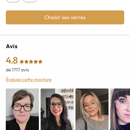
Choisir ses verres
Avis
4.8
de
1717
avis
Évaluez cette monture