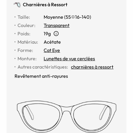
Charnières à Ressort
Taille
:
Moyenne
(
55
16
-
140
)
Couleur
:
Transparent
Poids
:
19g
Matériau
:
Acétate
Forme
:
Cat Eye
Monture
:
Lunettes de vue cerclées
Autres caractéristiques
:
charnières à ressort
Revêtement anti-rayures