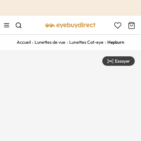
This is the Promotion Bar Text placeholder, loading promotion
data...
Accueil
Lunettes de vue
Lunettes Cat-eye
Hepburn
Essayer