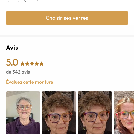
Choisir ses verres
Avis
5.0
de
342
avis
Évaluez cette monture