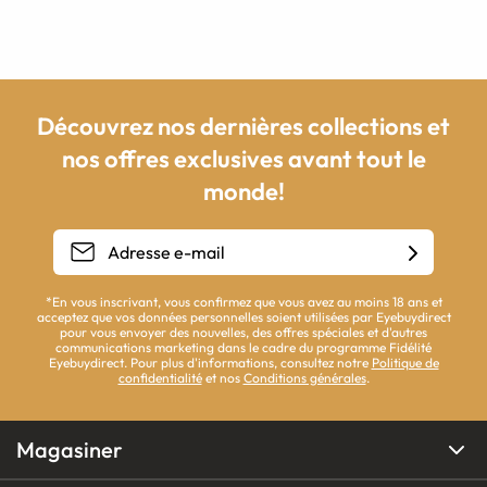
Découvrez nos dernières collections et
nos offres exclusives avant tout le
monde!
*En vous inscrivant, vous confirmez que vous avez au moins 18 ans et
acceptez que vos données personnelles soient utilisées par Eyebuydirect
pour vous envoyer des nouvelles, des offres spéciales et d'autres
communications marketing dans le cadre du programme Fidélité
Eyebuydirect. Pour plus d'informations, consultez notre
Politique de
confidentialité
et nos
Conditions générales
.
Magasiner