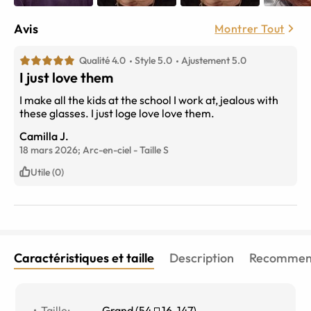
Avis
Montrer Tout
Qualité 4.0
Style 5.0
Ajustement 5.0
I just love them
I make all the kids at the school I work at, jealous with
these glasses. I just loge love love them.
Camilla J.
18 mars 2026;
Arc-en-ciel
-
Taille
S
Utile (0)
Caractéristiques et taille
Description
Recommend
Taille
:
Grand
(
54
16
-
147
)