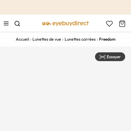
This is the Promotion Bar Text placeholder, loading promotion
data...
Accueil
Lunettes de vue
Lunettes carrées
Freedom
Essayer