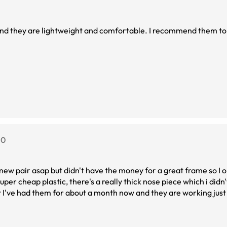
 and they are lightweight and comfortable. I recommend them t
.0
ew pair asap but didn't have the money for a great frame so I o
er cheap plastic, there's a really thick nose piece which i didn'
 I've had them for about a month now and they are working just
ase and will be purchasing more glasses from this site and shellin