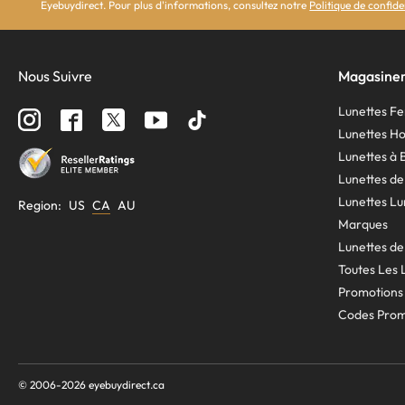
Eyebuydirect. Pour plus d'informations, consultez notre
Politique de confide
Nous Suivre
Magasine
Lunettes 
Lunettes 
Lunettes à 
Lunettes de
Lunettes Lu
Region
:
US
CA
AU
Marques
Lunettes de
Toutes Les L
Promotions
Codes Pro
© 2006-
2026
eyebuydirect.ca