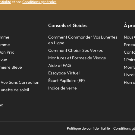
ntialité
et nos
Conditions générales
.
r
Conseils et Guides
À pr
Femme
Comment Commander Vos Lunettes
Nous 
en Ligne
Homme
Press
Comment Choisir Ses Verres
Bon Prix
Conta
Montures et Formes de Visage
 vue
1 Pai
Aide et FAQ
mière Bleue
Montu
Essayage Virtuel
Livra
Écart Pupillaire (EP)
 Vue Sans Correction
Plan d
Indice de verre
unette de soleil
mo
Politique de confidentialité
Conditions gé