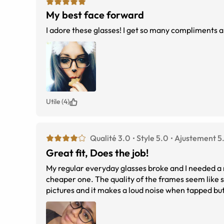
My best face forward
I adore these glasses! I get so many compliments
Utile (4)
Qualité 3.0
Style 5.0
Ajustement 5
Great fit, Does the job!
My regular everyday glasses broke and I needed a n
cheaper one. The quality of the frames seem like sup
pictures and it makes a loud noise when tapped but
broken yet so all in all I'm satisfied with my purch
money for better frames