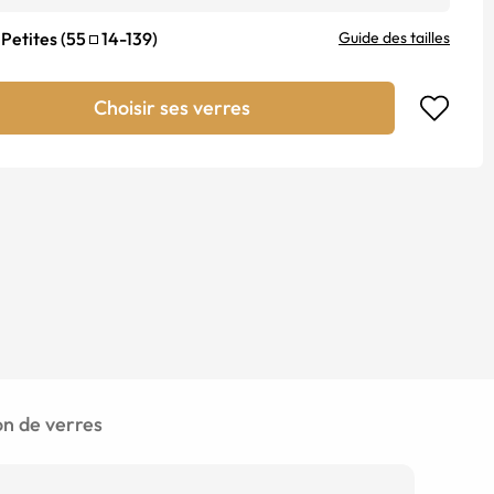
Petites
(
55
14
-
139
)
Guide des tailles
Choisir ses verres
 de verres