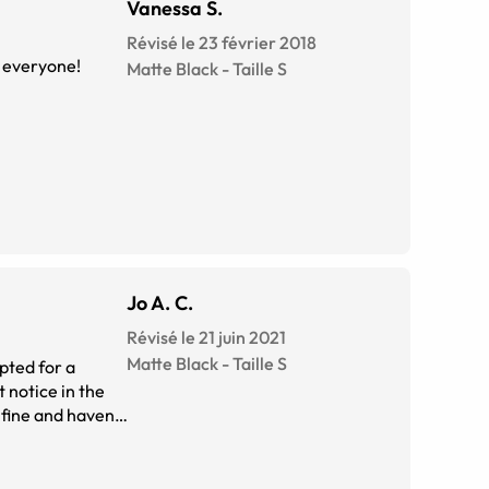
Vanessa S.
Révisé le 23 février 2018
o everyone!
Matte Black
-
Taille
S
Jo A. C.
Révisé le 21 juin 2021
Matte Black
-
Taille
S
pted for a
t notice in the
 fine and haven't
g out a bit more