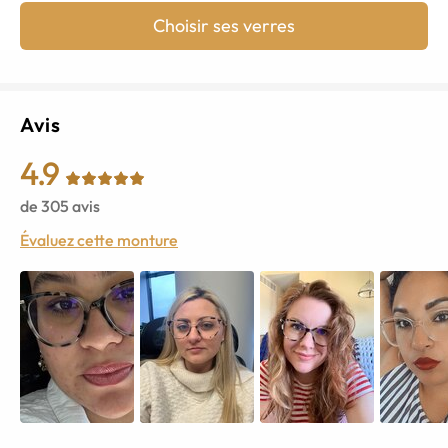
Choisir ses verres
Avis
4.9
de
305
avis
Évaluez cette monture