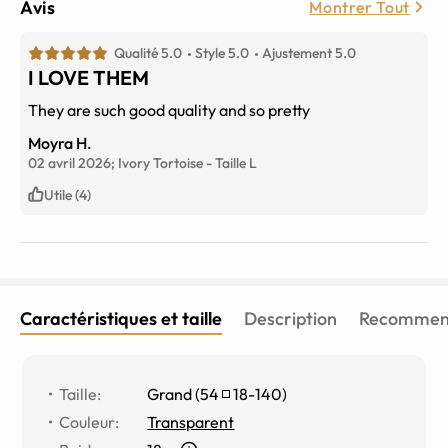
Avis
Montrer Tout
Qualité 5.0
Style 5.0
Ajustement 5.0
I LOVE THEM
They are such good quality and so pretty
Moyra H.
02 avril 2026;
Ivory Tortoise
-
Taille
L
Utile (4)
Caractéristiques et taille
Description
Recommend
Taille
:
Grand
(
54
18
-
140
)
Couleur
:
Transparent