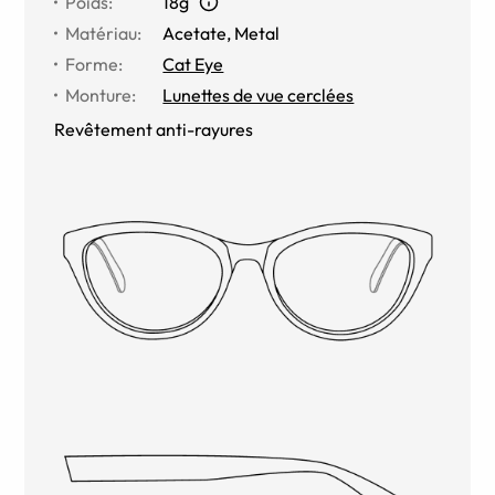
Poids
:
18g
Matériau
:
Acetate, Metal
Forme
:
Cat Eye
Monture
:
Lunettes de vue cerclées
Revêtement anti-rayures