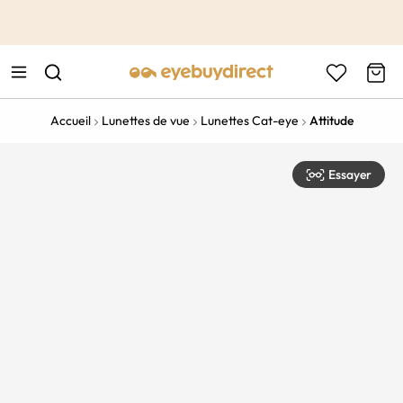
This is the Promotion Bar Text placeholder, loading promotion
data...
Accueil
Lunettes de vue
Lunettes Cat-eye
Attitude
Essayer